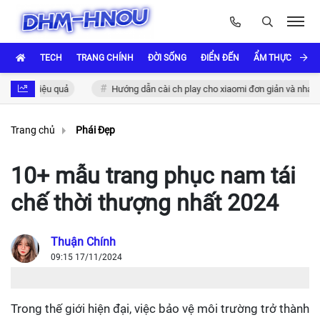
TECH
TRANG CHÍNH
ĐỜI SỐNG
ĐIỂN ĐẾN
ẨM THỰC VÀ VĂ
u quả
Hướng dẫn cài ch play cho xiaomi đơn giản và nhanh chóng
Trang chủ
Phái Đẹp
10+ mẫu trang phục nam tái
chế thời thượng nhất 2024
Thuận Chính
09:15 17/11/2024
Trong thế giới hiện đại, việc bảo vệ môi trường trở thành