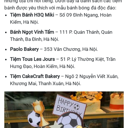
những địa chỉ nổi tiếng. Dưới đây là danh sách các tiệm
bánh được yêu thích với mẫu bánh bóng đá độc đáo:
Tiệm Bánh H3Q Miki
– Số 09 Đình Ngang, Hoàn
Kiếm, Hà Nội.
Bánh Ngọt Vinh Tẩm
– 111 P. Quán Thánh, Quán
Thánh, Ba Đình, Hà Nội.
Paolo Bakery
– 353 Văn Chương, Hà Nội.
Tiệm Tous Les Jours
– 51 P. Lý Thường Kiệt, Trần
Hưng Đạo, Hoàn Kiếm, Hà Nội.
Tiệm CakeCraft Bakery
– Ngõ 2 Nguyễn Viết Xuân,
Khương Mai, Thanh Xuân, Hà Nội.