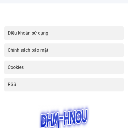
Hướng dẫn cài đặt Viber trên điện
thoại dễ dàng
23:16 03/04/2025
Hướng Dẫn Cài Đặt Mạng Vina Đơn
Giản Nhất
23:01 03/04/2025
Hướng dẫn cài đặt camera IMOU
đơn giản và hiệu quả
22:46 03/04/2025
Hướng dẫn cài đặt Grab đơn giản và