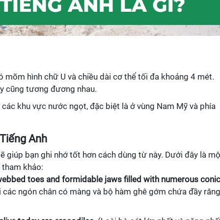
u có mõm hình chữ U và chiều dài cơ thể tối đa khoảng 4 mét.
ày cũng tương đương nhau.
 ở các khu vực nước ngọt, đặc biệt là ở vùng Nam Mỹ và phía
 Tiếng Anh
sẽ giúp bạn ghi nhớ tốt hơn cách dùng từ này. Dưới đây là mộ
 tham khảo:
webbed toes and formidable jaws filled with numerous conic
ới các ngón chân có màng và bộ hàm ghê gớm chứa đầy răn