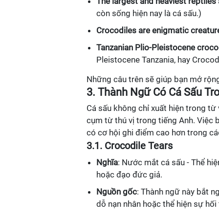
The largest and heaviest reptiles 
còn sống hiện nay là cá sấu.)
Crocodiles are enigmatic creatur
Tanzanian Plio-Pleistocene croco
Pleistocene Tanzania, hay Crocod
Những câu trên sẽ giúp bạn mở rộng 
3. Thành Ngữ Có Cá Sấu Tr
Cá sấu không chỉ xuất hiện trong t
cụm từ thú vị trong tiếng Anh. Việc 
có cơ hội ghi điểm cao hơn trong các
3.1. Crocodile Tears
Nghĩa
: Nước mắt cá sấu - Thể hiệ
hoặc đạo đức giả.
Nguồn gốc
: Thành ngữ này bắt ng
dỗ nạn nhân hoặc thể hiện sự hối t