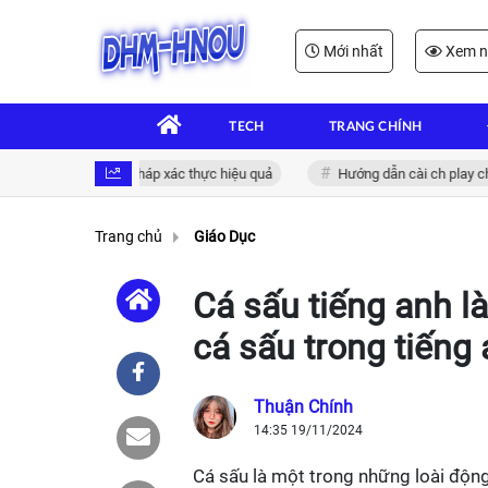
Mới nhất
Xem n
TECH
TRANG CHÍNH
h điện tử: Giải pháp xác thực hiệu quả
Hướng dẫn cài ch play cho xia
Trang chủ
Giáo Dục
Cá sấu tiếng anh l
cá sấu trong tiếng
Thuận Chính
14:35 19/11/2024
Cá sấu là một trong những loài động