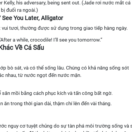
r Kelly, his adversary, being sent out. (Jade rơi nước mắt cá
 bị đuổi ra ngoài.)
/ See You Later, Alligator
ệt vui tươi, thường được sử dụng trong giao tiếp hàng ngày.
: “After a while, crocodile! I’ll see you tomorrow.”
 Khác Về Cá Sấu
 lớp bò sát, và có thể sống lâu. Chúng có khả năng sống sót
hác nhau, từ nước ngọt đến nước mặn.
thể săn mồi bằng cách phục kích và tấn công bất ngờ.
 ăn trong thời gian dài, thậm chí lên đến vài tháng.
rước nguy cơ tuyệt chủng do sự tàn phá môi trường sống và 