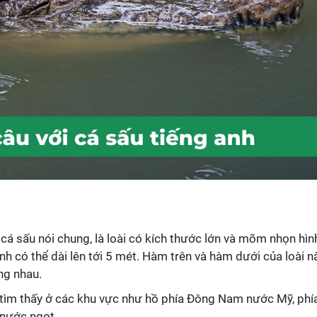
ỉ cá sấu nói chung, là loài có kích thước lớn và mõm nhọn hìn
h có thể dài lên tới 5 mét. Hàm trên và hàm dưới của loài n
ng nhau.
 tìm thấy ở các khu vực như hồ phía Đông Nam nước Mỹ, phí
 nước ngọt.