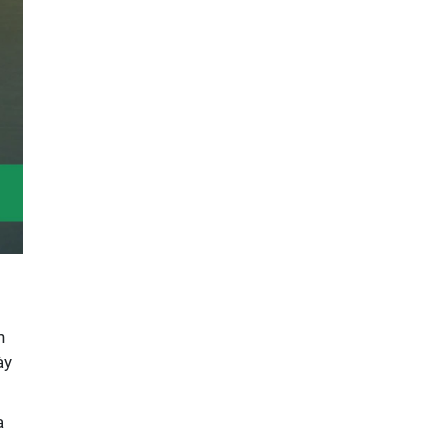
h
ày
a