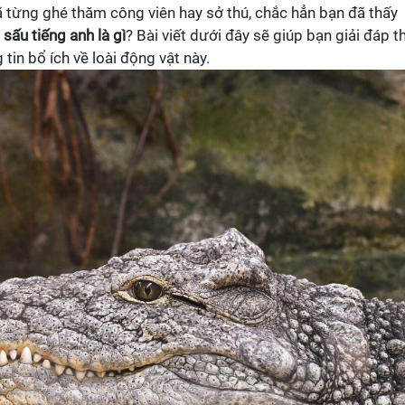
đã từng ghé thăm công viên hay sở thú, chắc hẳn bạn đã thấy
 sấu tiếng anh là gì
? Bài viết dưới đây sẽ giúp bạn giải đáp t
in bổ ích về loài động vật này.