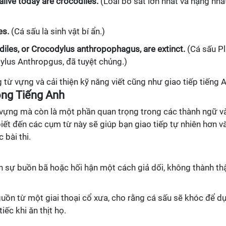
alive today are crocodiles.
(Loài bò sát lớn nhất và nặng nhấ
es.
(Cá sấu là sinh vật bí ẩn.)
diles, or Crocodylus anthropophagus, are extinct.
(Cá sấu Pl
ylus Anthropgus, đã tuyệt chủng.)
từ vựng và cải thiện kỹ năng viết cũng như giao tiếp tiếng 
ong Tiếng Anh
ừ vựng mà còn là một phần quan trọng trong các thành ngữ v
biết đến các cụm từ này sẽ giúp bạn giao tiếp tự nhiên hơn v
 bài thi.
n sự buồn bã hoặc hối hận một cách giả dối, không thành th
uồn từ một giai thoại cổ xưa, cho rằng cá sấu sẽ khóc để d
iếc khi ăn thịt họ.