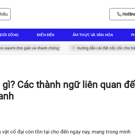
hiều
Hotlin
ĐỜI SỐNG
ĐIỂN ĐẾN
ẨM THỰC VÀ VĂN HÓA
P
omi đơn giản và nhanh chóng
Hướng dẫn cài đặt cốc cốc cho trải nghi
à gì? Các thành ngữ liên quan đ
 anh
 vật cổ đại còn tồn tại cho đến ngày nay, mang trong mình