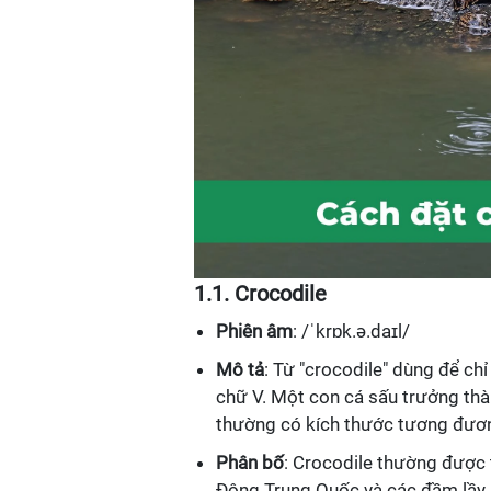
1.1. Crocodile
Phiên âm
: /ˈkrɒk.ə.daɪl/
Mô tả
: Từ "crocodile" dùng để ch
chữ V. Một con cá sấu trưởng thàn
thường có kích thước tương đươ
Phân bố
: Crocodile thường được
Đông Trung Quốc và các đầm lầy