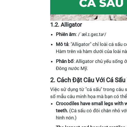
1.2. Alligator
Phiên âm
: /ˈæl.ɪ.geɪ.təʳ/
Mô tả
: "Alligator" chỉ loài cá sấ
Hàm trên và hàm dưới của loài n
Phân bố
: Alligator chủ yếu sống
Đông nước Mỹ.
2. Cách Đặt Câu Với Cá Sấu
Việc sử dụng từ "cá sấu" trong câu 
số mẫu câu minh họa mà bạn có thể
Crocodiles have small legs with 
teeth.
(Cá sấu có đôi chân nhỏ v
hình nón.)