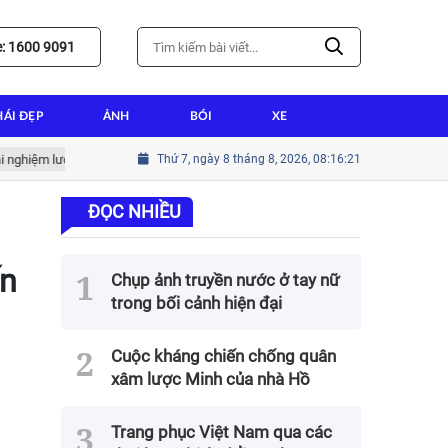
e: 1600 9091
HÁI ĐẸP
ẢNH
BÓI
XE
ệm lướt web tốt nhất
Thứ 7, ngày 8 tháng 8, 2026, 08:16:22
Hướng dẫn cài win tại nhà thành tín cho người mớ
ĐỌC NHIỀU
ến
Chụp ảnh truyền nước ở tay nữ
trong bối cảnh hiện đại
Cuộc kháng chiến chống quân
xâm lược Minh của nhà Hồ
Trang phục Việt Nam qua các