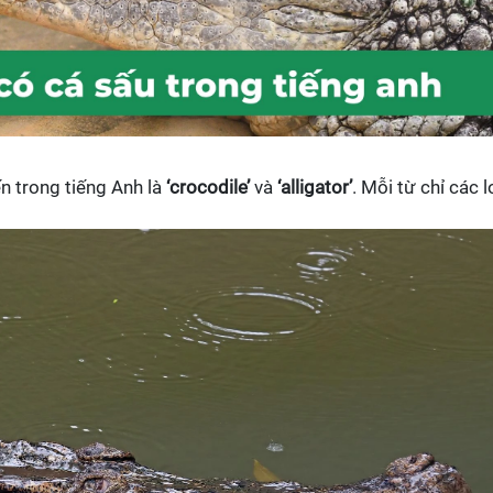
n trong tiếng Anh là
‘crocodile’
và
‘alligator’
. Mỗi từ chỉ các l