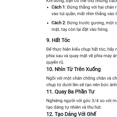
Khi đứng, bạn có thể thử những các
Cách 1
: Đứng thẳng với hai chân 
vào túi quần, mắt nhìn thẳng vào 
Cách 2
: Đứng trước gương, một c
mặt, tay còn lại đặt vào hông.
9. Hất Tóc
Để thực hiện kiểu chụp hất tóc, hãy
phía sau và quay mặt về phía máy ản
quyến rũ.
10. Nhìn Từ Trên Xuống
Ngồi với một chân chống chân và ch
chụp từ dưới lên sẽ tạo nên bức ảnh
11. Quay Ba Phần Tư
Nghiêng người với góc 3/4 so với m
tạo dáng tự nhiên và thu hút.
12. Tạo Dáng Với Ghế