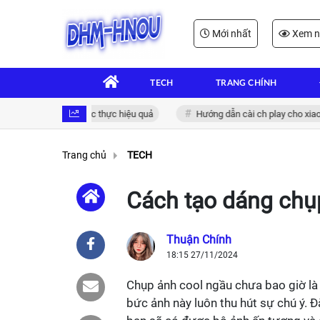
Mới nhất
Xem n
TECH
TRANG CHÍNH
n tử: Giải pháp xác thực hiệu quả
Hướng dẫn cài ch play cho xiaomi 
Trang chủ
TECH
Cách tạo dáng chụp
Thuận Chính
18:15 27/11/2024
Chụp ảnh cool ngầu chưa bao giờ là t
bức ảnh này luôn thu hút sự chú ý. Đ