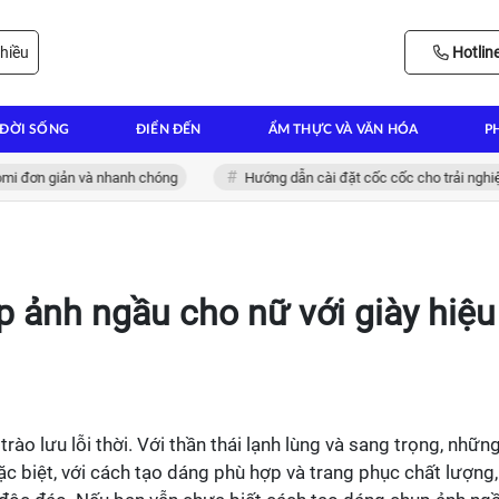
hiều
Hotlin
ĐỜI SỐNG
ĐIỂN ĐẾN
ẨM THỰC VÀ VĂN HÓA
P
đơn giản và nhanh chóng
Hướng dẫn cài đặt cốc cốc cho trải nghiệm lư
 ảnh ngầu cho nữ với giày hiệu
rào lưu lỗi thời. Với thần thái lạnh lùng và sang trọng, nhữn
ặc biệt, với cách tạo dáng phù hợp và trang phục chất lượng,