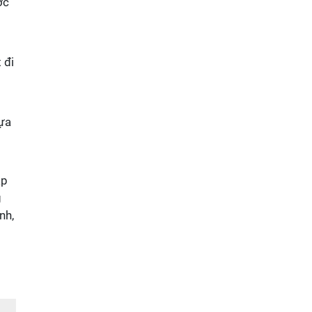
ớc
 đi
lựa
áp
g
nh,