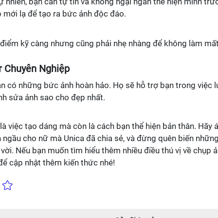
nhiên, bạn cần tự tin và không ngại ngần thể hiện mình trư
mới lạ để tạo ra bức ảnh độc đáo.
 điểm kỹ càng nhưng cũng phải nhẹ nhàng để không làm mất
r Chuyên Nghiệp
n có những bức ảnh hoàn hảo. Họ sẽ hỗ trợ bạn trong việc 
nh sửa ảnh sao cho đẹp nhất.
à việc tạo dáng mà còn là cách bạn thể hiện bản thân. Hãy 
 ngầu cho nữ mà Unica đã chia sẻ, và đừng quên biến nhữn
vời. Nếu bạn muốn tìm hiểu thêm nhiều điều thú vị về chụp ả
để cập nhật thêm kiến thức nhé!