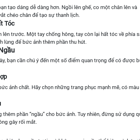
ạn tạo dáng dễ dàng hơn. Ngồi lên ghế, co một chân lên và
vắt chéo chân để tạo sự thanh lịch.
t Tóc
 lên trước. Một tay chống hông, tay còn lại hất tóc về phía s
nh lùng để bức ảnh thêm phần thu hút.
 Ngầu
này, bạn cần chú ý đến một số điểm quan trọng để có được 
Hợp
n bức ảnh chất. Hãy chọn những trang phục mạnh mẽ, có màu 
u
ng thêm phần “ngầu” cho bức ảnh. Tuy nhiên, đừng sử dụng q
ông gây rối mắt.