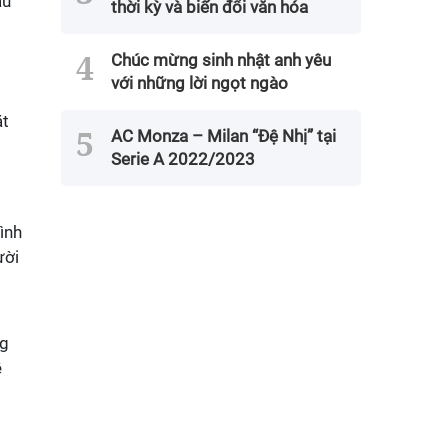
ầu
thời kỳ và biến đổi văn hóa
Chúc mừng sinh nhật anh yêu
với những lời ngọt ngào
ặt
AC Monza – Milan “Đệ Nhị” tại
Serie A 2022/2023
ình
ười
ng
ề