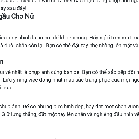
độc đáo. Nếu bạn vẫn chưa biết cách tạo dáng chụp ảnh ng
ay sau đây!
gầu Cho Nữ
ệu, đây chính là cơ hội để khoe chúng. Hãy ngồi trên một m
à duỗi chân còn lại. Bạn có thể đặt tay nhẹ nhàng lên mặt và
ân
i vẻ nhất là chụp ảnh cùng bạn bè. Bạn có thể sắp xếp đội h
. Lưu ý rằng việc đồng nhất màu sắc trang phục của mọi ng
i hòa.
ể chụp ảnh. Để có những bức hình đẹp, hãy đặt một chân vuô
. Giữ lưng thẳng, đặt một tay lên chân và nghiêng đầu nhìn v