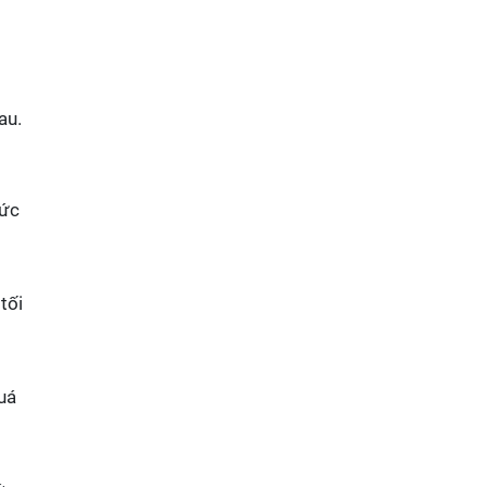
au.
bức
tối
uá