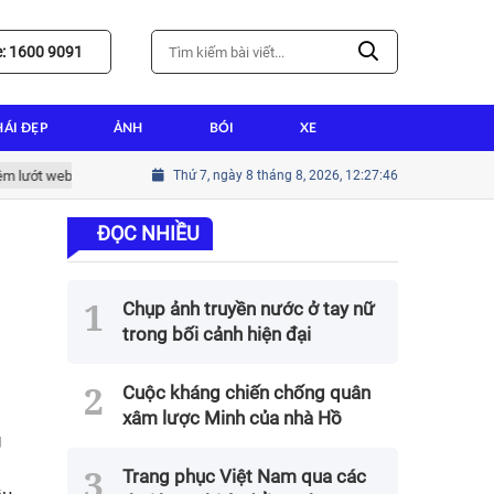
e: 1600 9091
HÁI ĐẸP
ẢNH
BÓI
XE
ớt web tốt nhất
Hướng dẫn cài win tại nhà thành tín cho người mới bắ
Thứ 7, ngày 8 tháng 8, 2026, 12:27:47
ĐỌC NHIỀU
Chụp ảnh truyền nước ở tay nữ
trong bối cảnh hiện đại
Cuộc kháng chiến chống quân
xâm lược Minh của nhà Hồ
g
Trang phục Việt Nam qua các