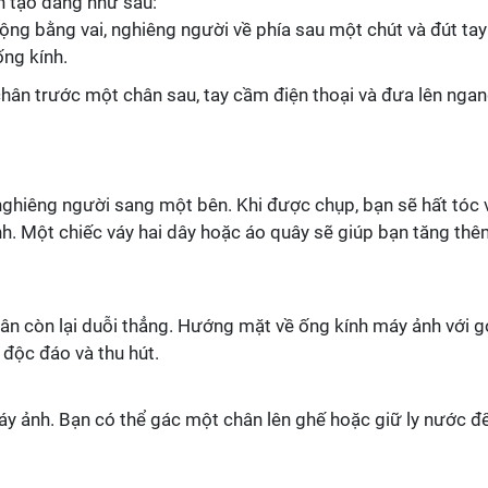
h tạo dáng như sau:
rộng bằng vai, nghiêng người về phía sau một chút và đút tay
ống kính.
hân trước một chân sau, tay cầm điện thoại và đưa lên nga
 nghiêng người sang một bên. Khi được chụp, bạn sẽ hất tóc 
h. Một chiếc váy hai dây hoặc áo quây sẽ giúp bạn tăng th
ân còn lại duỗi thẳng. Hướng mặt về ống kính máy ảnh với 
 độc đáo và thu hút.
áy ảnh. Bạn có thể gác một chân lên ghế hoặc giữ ly nước đ