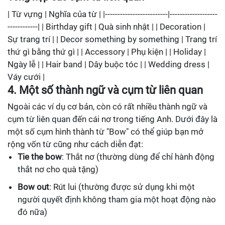
| Từ vựng | Nghĩa của từ | |-------------------------|-------------------
------------| | Birthday gift | Quà sinh nhật | | Decoration |
Sự trang trí | | Decor something by something | Trang trí
thứ gì bằng thứ gì | | Accessory | Phụ kiện | | Holiday |
Ngày lễ | | Hair band | Dây buộc tóc | | Wedding dress |
Váy cưới |
4. Một số thành ngữ và cụm từ liên quan
Ngoài các ví dụ cơ bản, còn có rất nhiều thành ngữ và
cụm từ liên quan đến cái nơ trong tiếng Anh. Dưới đây là
một số cụm hình thành từ "Bow" có thể giúp bạn mở
rộng vốn từ cũng như cách diễn đạt:
Tie the bow
: Thắt nơ (thường dùng để chỉ hành động
thắt nơ cho quà tặng)
Bow out
: Rút lui (thường được sử dụng khi một
người quyết định không tham gia một hoạt động nào
đó nữa)