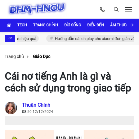
TECH
TRANG CHÍNH
ĐỜI SỐNG
ĐIỂN ĐẾN
ẨM THỰC VÀ VĂ
c thực hiệu quả
Hướng dẫn cài ch play cho xiaomi đơn giản và nhanh 
Trang chủ
Giáo Dục
Cái nơ tiếng Anh là gì và
cách sử dụng trong giao tiếp
Thuận Chính
08:50 12/12/2024