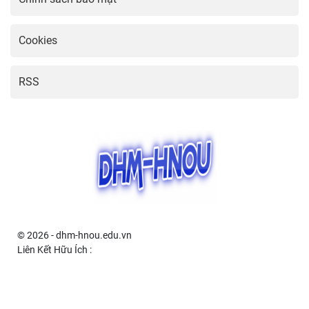
Giản Nhất
23:01 03/04/2025
Hướng dẫn cài đặt camera IMOU
đơn giản và hiệu quả
22:46 03/04/2025
Hướng dẫn cài đặt Grab đơn giản và
nhanh chóng
22:31 03/04/2025
Hướng dẫn cách cài camera giám
sát hiệu quả tại nhà
22:16 03/04/2025