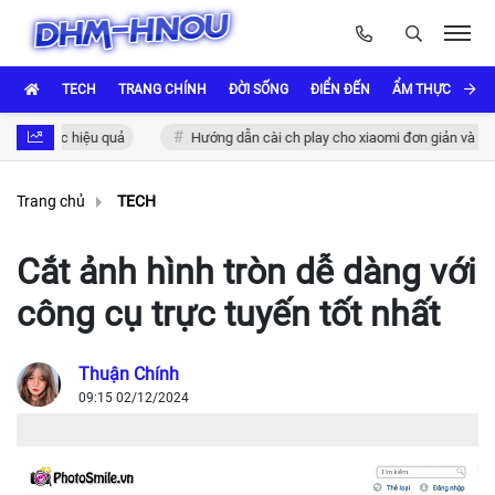
TECH
TRANG CHÍNH
ĐỜI SỐNG
ĐIỂN ĐẾN
ẨM THỰC VÀ VĂ
c thực hiệu quả
Hướng dẫn cài ch play cho xiaomi đơn giản và nhanh 
Trang chủ
TECH
Cắt ảnh hình tròn dễ dàng với
công cụ trực tuyến tốt nhất
Thuận Chính
09:15 02/12/2024