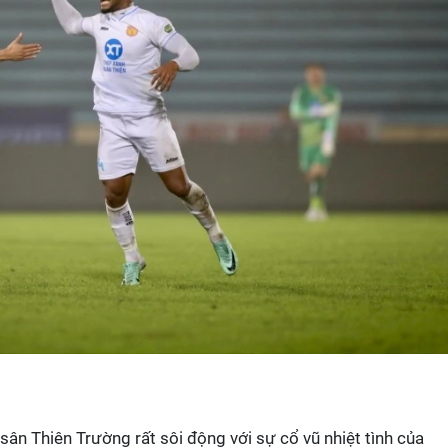
i sân Thiên Trường rất sôi động với sự cổ vũ nhiệt tình của