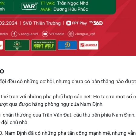
Co
i đội đều có những cơ hội, nhưng chưa có bàn thắng nào đượ
ại thế trận với những pha phối hợp sắc nét. Họ tạo ra một số 
 vượt qua được hàng phòng ngự của Nam Định.
ởi chấn thương của Trần Văn Đạt, cầu thủ bên phía Nam Định.
 đội chủ nhà.
 0-0. Nam Định đã có những pha tấn công mạnh mẽ, nhưng vẫn