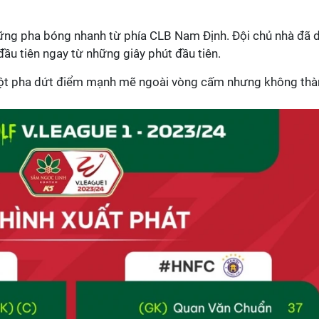
những pha bóng nhanh từ phía CLB Nam Định. Đội chủ nhà đã 
ầu tiên ngay từ những giây phút đầu tiên.
một pha dứt điểm mạnh mẽ ngoài vòng cấm nhưng không thà