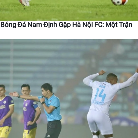
ộ Bóng Đá Nam Định Gặp Hà Nội FC: Một Trận