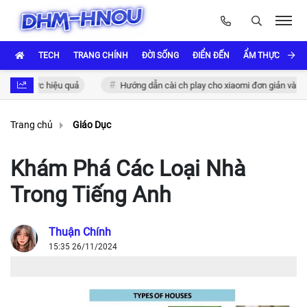
TECH
TRANG CHÍNH
ĐỜI SỐNG
ĐIỂN ĐẾN
ẨM THỰC VÀ VĂ
c thực hiệu quả
Hướng dẫn cài ch play cho xiaomi đơn giản và nhanh 
Trang chủ
Giáo Dục
Khám Phá Các Loại Nhà
Trong Tiếng Anh
Thuận Chính
15:35 26/11/2024