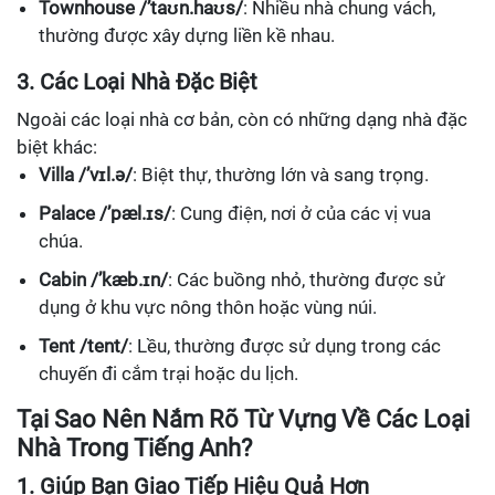
Townhouse /’taʊn.haʊs/
: Nhiều nhà chung vách,
thường được xây dựng liền kề nhau.
3. Các Loại Nhà Đặc Biệt
Ngoài các loại nhà cơ bản, còn có những dạng nhà đặc
biệt khác:
Villa /’vɪl.ə/
: Biệt thự, thường lớn và sang trọng.
Palace /’pæl.ɪs/
: Cung điện, nơi ở của các vị vua
chúa.
Cabin /’kæb.ɪn/
: Các buồng nhỏ, thường được sử
dụng ở khu vực nông thôn hoặc vùng núi.
Tent /tent/
: Lều, thường được sử dụng trong các
chuyến đi cắm trại hoặc du lịch.
Tại Sao Nên Nắm Rõ Từ Vựng Về Các Loại
Nhà Trong Tiếng Anh?
1. Giúp Bạn Giao Tiếp Hiệu Quả Hơn