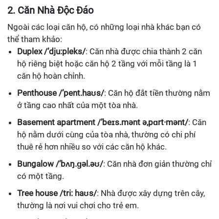
2. Căn Nhà Độc Đáo
Ngoài các loại căn hộ, có những loại nhà khác bạn có
thể tham khảo:
Duplex /’dju:pleks/
: Căn nhà được chia thành 2 căn
hộ riêng biệt hoặc căn hộ 2 tầng với mỗi tầng là 1
căn hộ hoàn chỉnh.
Penthouse /’pent.haʊs/
: Căn hộ đắt tiền thường nằm
ở tầng cao nhất của một tòa nhà.
Basement apartment /’beɪs.mənt ə,pɑrt·mənt/
: Căn
hộ nằm dưới cùng của tòa nhà, thường có chi phí
thuê rẻ hơn nhiều so với các căn hộ khác.
Bungalow /’bʌŋ.ɡəl.əʊ/
: Căn nhà đơn giản thường chỉ
có một tầng.
Tree house /tri: haʊs/
: Nhà được xây dựng trên cây,
thường là nơi vui chơi cho trẻ em.