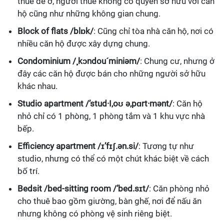
thuê để ở, người thuê không có quyền sở hữu với căn
hộ cũng như những không gian chung.
Block of flats /blɒk/
: Cũng chỉ tòa nhà căn hộ, nơi có
nhiều căn hộ được xây dựng chung.
Condominium /¸kɔndou´miniəm/
: Chung cư, nhưng ở
đây các căn hộ được bán cho những người sở hữu
khác nhau.
Studio apartment /’stud·I,oʊ ə,pɑrt·mənt/
: Căn hộ
nhỏ chỉ có 1 phòng, 1 phòng tắm và 1 khu vực nhà
bếp.
Efficiency apartment /ɪ’fɪʃ.ən.si/
: Tương tự như
studio, nhưng có thể có một chút khác biệt về cách
bố trí.
Bedsit /bed-sitting room /’bed.sɪt/
: Căn phòng nhỏ
cho thuê bao gồm giường, bàn ghế, nơi để nấu ăn
nhưng không có phòng vệ sinh riêng biệt.