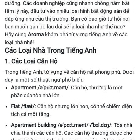
dưỡng. Các doanh nghiệp cũng nhanh chóng nắm bắt
tâm lý này, đầu tư vào nhiều loại hình bất động sản để
đáp ứng nhu cầu thị trường. Bạn có bao giờ tự hỏi nơi
bạn muốn gắn bó lâu dài sẽ là loại nhà như thế nào?
Hãy cùng
Aroma
khám phá từ vựng tiếng Anh về các
loại nhà nhé!
Các Loại Nhà Trong Tiếng Anh
1. Các Loại Căn Hộ
Trong tiếng Anh, từ vựng về căn hộ rất phong phú. Dưới
đây là một số thuật ngữ phổ biến:
Apartment /ə’pɑ:t.mənt/
: Căn hộ, thường là một
phần của tòa nhà lớn.
Flat /flæt/
: Căn hộ nhưng lớn hơn, có thể chiếm diện
tích cả một tầng.
Apartment building /ə’pɑ:t.mənt/ /’bɪl.dɪŋ/
: Tòa nhà
chia thành các căn hộ. Các căn hộ thường được cho