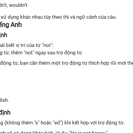
dn’t, wouldn’t
h sử dụng khác nhau tùy theo thì và ngữ cảnh của câu.
iếng Anh
ịnh
 biết vị trí của từ "not":
g từ, thêm "not" ngay sau trợ động từ.
động từ, bạn cần thêm một trợ động từ thích hợp rồi mới t
ish.
định
 (không thêm "s" hoặc "ed") khi kết hợp với trợ động từ.