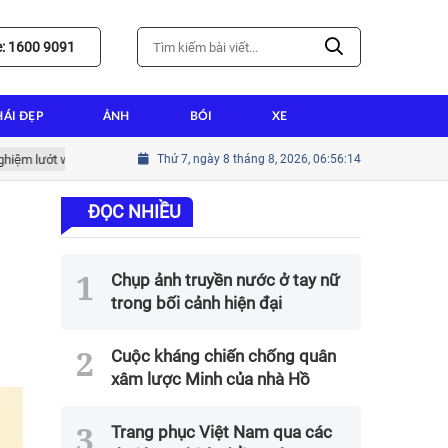
e: 1600 9091
HÁI ĐẸP
ẢNH
BÓI
XE
 lướt web tốt nhất
Thứ 7, ngày 8 tháng 8, 2026, 06:56:15
Hướng dẫn cài win tại nhà thành tín cho người mới
ĐỌC NHIỀU
Chụp ảnh truyền nước ở tay nữ
trong bối cảnh hiện đại
Cuộc kháng chiến chống quân
xâm lược Minh của nhà Hồ
Trang phục Việt Nam qua các