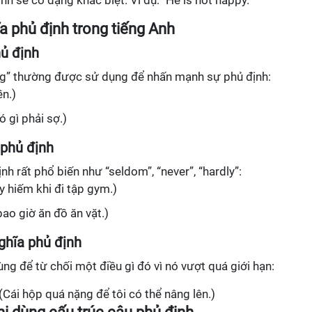
ịnh sẽ có dạng khác biệt. Ví dụ: "He is not happy."
a phủ định trong tiếng Anh
ủ định
ing” thường được sử dụng để nhấn mạnh sự phủ định:
ền.)
ó gì phải sợ.)
 phủ định
h rất phổ biến như “seldom”, “never”, “hardly”:
y hiếm khi đi tập gym.)
bao giờ ăn đồ ăn vặt.)
ghĩa phủ định
g để từ chối một điều gì đó vì nó vượt quá giới hạn:
. (Cái hộp quá nặng để tôi có thể nâng lên.)