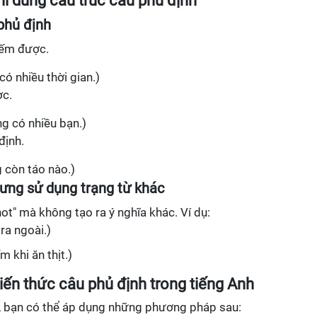
hi dùng cấu trúc câu phủ định
phủ định
đếm được.
có nhiều thời gian.)
c.
ng có nhiều bạn.)
định.
g còn táo nào.)
hưng sử dụng trạng từ khác
not" mà không tạo ra ý nghĩa khác. Ví dụ:
 ra ngoài.)
 khi ăn thịt.)
ến thức câu phủ định trong tiếng Anh
, bạn có thể áp dụng những phương pháp sau: