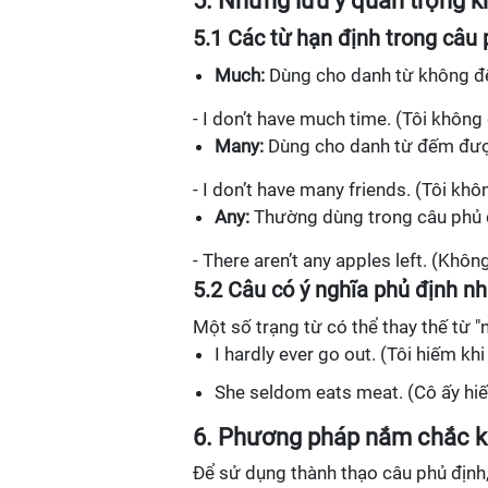
5. Những lưu ý quan trọng k
5.1 Các từ hạn định trong câu 
Much:
Dùng cho danh từ không 
- I don’t have much time. (Tôi không 
Many:
Dùng cho danh từ đếm đượ
- I don’t have many friends. (Tôi khô
Any:
Thường dùng trong câu phủ 
- There aren’t any apples left. (Khôn
5.2 Câu có ý nghĩa phủ định n
Một số trạng từ có thể thay thế từ "
I hardly ever go out. (Tôi hiếm khi
She seldom eats meat. (Cô ấy hiếm
6. Phương pháp nắm chắc ki
Để sử dụng thành thạo câu phủ định