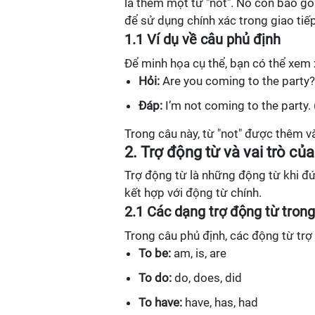
là thêm một từ "not". Nó còn bao g
để sử dụng chính xác trong giao tiế
1.1 Ví dụ về câu phủ định
Để minh họa cụ thể, bạn có thể xem x
Hỏi:
Are you coming to the party?
Đáp:
I’m not coming to the party. 
Trong câu này, từ "not" được thêm v
2. Trợ động từ và vai trò củ
Trợ động từ là những động từ khi đứ
kết hợp với động từ chính.
2.1 Các dạng trợ động từ trong
Trong câu phủ định, các động từ tr
To be:
am, is, are
To do:
do, does, did
To have:
have, has, had