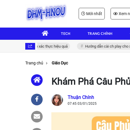
Mới nhất
Xem n
TECH
TRANG CHÍNH
 điện tử: Giải pháp xác thực hiệu quả
Hướng dẫn cài ch play cho xiao
Trang chủ
Giáo Dục
Khám Phá Câu Phủ 
Thuận Chính
07:45 03/01/2025