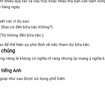
ồm nhiều quy tắc và cấu trúc khác nhau mà bạn cần nắm vữn
p hàng ngày.
ét các ví dụ sau:
 (Bạn có đến bữa tiệc không?)
(Tôi không đến bữa tiệc.)
ào để thể hiện sự phủ định về việc tham dự bữa tiệc.
a chúng
ng riêng lẻ không có nghĩa rõ ràng nhưng lại mang ý nghĩa k
 tiếng Anh
ợ giúp như sau được sử dụng phổ biến: