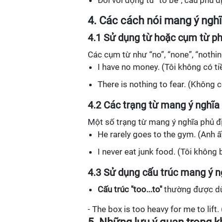
Đối với động từ "to be", câu phủ đ
4. Các cách nói mang ý nghĩ
4.1 Sử dụng từ hoặc cụm từ ph
Các cụm từ như “no”, “none”, “noth
I have no money. (Tôi không có ti
There is nothing to fear. (Không c
4.2 Các trạng từ mang ý nghĩa
Một số trạng từ mang ý nghĩa phủ địn
He rarely goes to the gym. (Anh ấ
I never eat junk food. (Tôi không 
4.3 Sử dụng cấu trúc mang ý n
Cấu trúc "too...to"
thường được dùn
- The box is too heavy for me to lift