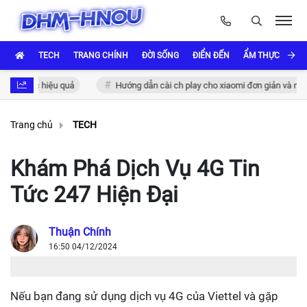
TECH
TRANG CHÍNH
ĐỜI SỐNG
ĐIỂN ĐẾN
ẨM THỰC VÀ VĂ
thực hiệu quả
Hướng dẫn cài ch play cho xiaomi đơn giản và nhanh c
Trang chủ
TECH
Khám Phá Dịch Vụ 4G Tin
Tức 247 Hiện Đại
Thuận Chính
16:50 04/12/2024
Nếu bạn đang sử dụng dịch vụ 4G của Viettel và gặp