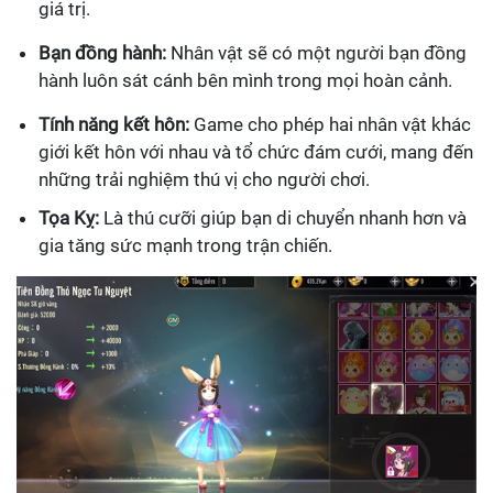
giá trị.
Bạn đồng hành:
Nhân vật sẽ có một người bạn đồng
hành luôn sát cánh bên mình trong mọi hoàn cảnh.
Tính năng kết hôn:
Game cho phép hai nhân vật khác
giới kết hôn với nhau và tổ chức đám cưới, mang đến
những trải nghiệm thú vị cho người chơi.
Tọa Kỵ:
Là thú cưỡi giúp bạn di chuyển nhanh hơn và
gia tăng sức mạnh trong trận chiến.