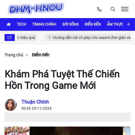
TECH
TRANG CHÍNH
ĐỜI SỐNG
ĐIỂN ĐẾN
ẨM THỰC VÀ VĂ
ực hiệu quả
Hướng dẫn cài ch play cho xiaomi đơn giản và nhanh chón
Trang chủ
Điểm Đến
Khám Phá Tuyệt Thế Chiến
Hồn Trong Game Mới
Thuận Chính
00:45 29/11/2024