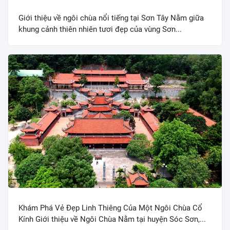
Giới thiệu về ngôi chùa nổi tiếng tại Sơn Tây Nằm giữa
khung cảnh thiên nhiên tươi đẹp của vùng Sơn...
Khám Phá Vẻ Đẹp Linh Thiêng Của Một Ngôi Chùa Cổ
Kính Giới thiệu về Ngôi Chùa Nằm tại huyện Sóc Sơn,...