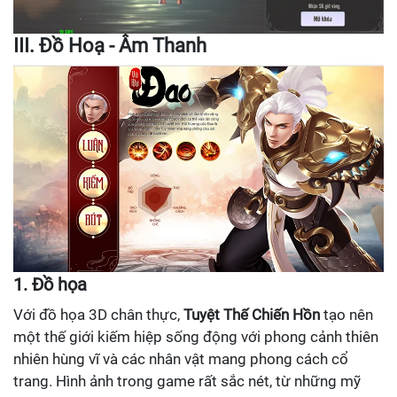
III. Đồ Hoạ - Âm Thanh
1. Đồ họa
Với đồ họa 3D chân thực,
Tuyệt Thế Chiến Hồn
tạo nên
một thế giới kiếm hiệp sống động với phong cảnh thiên
nhiên hùng vĩ và các nhân vật mang phong cách cổ
trang. Hình ảnh trong game rất sắc nét, từ những mỹ