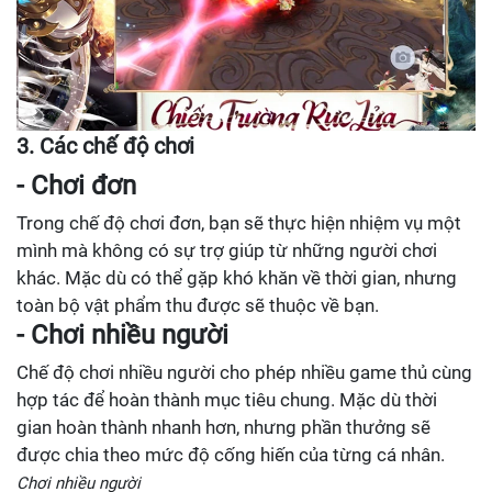
3. Các chế độ chơi
- Chơi đơn
Trong chế độ chơi đơn, bạn sẽ thực hiện nhiệm vụ một
mình mà không có sự trợ giúp từ những người chơi
khác. Mặc dù có thể gặp khó khăn về thời gian, nhưng
toàn bộ vật phẩm thu được sẽ thuộc về bạn.
- Chơi nhiều người
Chế độ chơi nhiều người cho phép nhiều game thủ cùng
hợp tác để hoàn thành mục tiêu chung. Mặc dù thời
gian hoàn thành nhanh hơn, nhưng phần thưởng sẽ
được chia theo mức độ cống hiến của từng cá nhân.
Chơi nhiều người