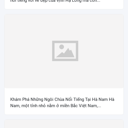
nổi tiếng với vẻ đẹp của vịnh Hạ Long mà còn...
Khám Phá Những Ngôi Chùa Nổi Tiếng Tại Hà Nam Hà
Nam, một tỉnh nhỏ nằm ở miền Bắc Việt Nam,...