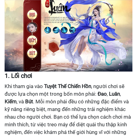
1. Lối chơi
Khi tham gia vào
Tuyệt Thế Chiến Hồn
, người chơi sẽ
được lựa chọn một trong bốn môn phái:
Đao
,
Luân
,
Kiếm
, và
Bút
. Mỗi môn phái đều có những đặc điểm và
kỹ năng riêng biệt, mang đến những trải nghiệm khác
nhau cho người chơi. Bạn có thể lựa chọn cách chơi mà
mình thích, từ việc treo máy để diệt quái thu thập kinh
nghiệm, đến việc khám phá thế giới hùng vĩ với những