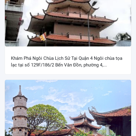
Khám Phá Ngôi Chùa Lịch Sử Tại Quận 4 Ngôi chùa tọa
lạc tại số 129F/186/2 Bến Vân Đồn, phường 4,...