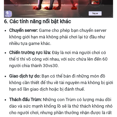
6. Các tính năng nổi bật khác
Chuyển server:
Game cho phép bạn chuyển server
không giới hạn mà không phải chơi lại từ đầu như
nhiều tựa game khác.
Chiến trường rực lửa:
Đây là nơi mà người chơi có
thể tỉ thí võ công với nhau, với sức chứa lên đến 60
người chia thành 30vs30.
Giao dịch tự do:
Bạn có thể bán đi những món đồ
không cần thiết để thu về tài nguyên mà không bị giới
hạn số lần giao dịch hoặc bị đánh thuế.
Thách đấu Trùm:
Những con Trùm có lượng máu dồi
dào và sức mạnh khổng lồ sẽ là thử thách không nhỏ
cho người chơi, nhưng phần thưởng nhận được là rất