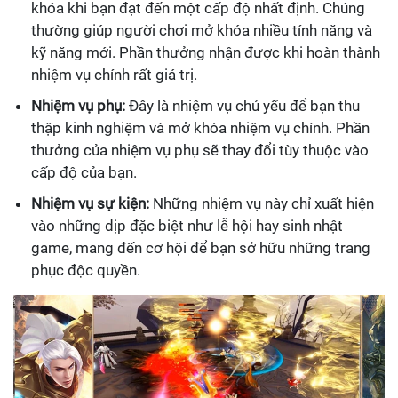
khóa khi bạn đạt đến một cấp độ nhất định. Chúng
thường giúp người chơi mở khóa nhiều tính năng và
kỹ năng mới. Phần thưởng nhận được khi hoàn thành
nhiệm vụ chính rất giá trị.
Nhiệm vụ phụ:
Đây là nhiệm vụ chủ yếu để bạn thu
thập kinh nghiệm và mở khóa nhiệm vụ chính. Phần
thưởng của nhiệm vụ phụ sẽ thay đổi tùy thuộc vào
cấp độ của bạn.
Nhiệm vụ sự kiện:
Những nhiệm vụ này chỉ xuất hiện
vào những dịp đặc biệt như lễ hội hay sinh nhật
game, mang đến cơ hội để bạn sở hữu những trang
phục độc quyền.