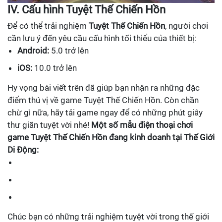
IV. Cấu hình Tuyệt Thế Chiến Hồn
Để có thể trải nghiệm
Tuyệt Thế Chiến Hồn
, người chơi
cần lưu ý đến yêu cầu cấu hình tối thiểu của thiết bị:
Android:
5.0 trở lên
iOS:
10.0 trở lên
Hy vọng bài viết trên đã giúp bạn nhận ra những đặc
điểm thú vị về game Tuyệt Thế Chiến Hồn. Còn chần
chừ gì nữa, hãy tải game ngay để có những phút giây
thư giãn tuyệt vời nhé!
Một số mẫu điện thoại chơi
game Tuyệt Thế Chiến Hồn đang kinh doanh tại Thế Giới
Di Động:
Chúc bạn có những trải nghiệm tuyệt vời trong thế giới