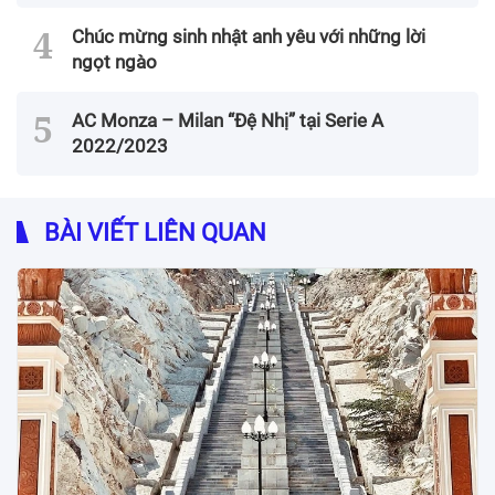
Chúc mừng sinh nhật anh yêu với những lời
ngọt ngào
AC Monza – Milan “Đệ Nhị” tại Serie A
2022/2023
BÀI VIẾT LIÊN QUAN