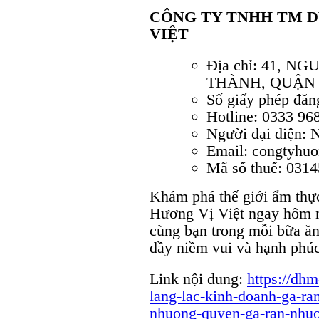
CÔNG TY TNHH TM 
VIỆT
Địa chỉ: 41, 
THÀNH, QUẬN 
Số giấy phép đăn
Hotline: 0333 96
Người đại diện
Email: congtyhu
Mã số thuế: 031
Khám phá thế giới ẩm thực
Hương Vị Việt ngay hôm n
cùng bạn trong mỗi bữa ă
đầy niềm vui và hạnh phúc
Link nội dung:
https://dh
lang-lac-kinh-doanh-ga-ra
nhuong-quyen-ga-ran-nhuo