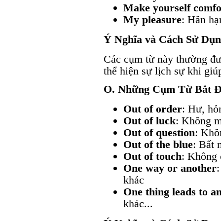
Make yourself comfo
My pleasure
: Hân hạ
Ý Nghĩa và Cách Sử Dụ
Các cụm từ này thường đư
thể hiện sự lịch sự khi gi
O. Những Cụm Từ Bắt 
Out of order
: Hư, hỏ
Out of luck
: Không 
Out of question
: Khô
Out of the blue
: Bất 
Out of touch
: Không 
One way or another
khác
One thing leads to a
khác...