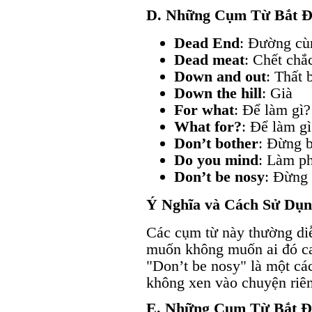
D. Những Cụm Từ Bắt 
Dead End
: Đường cù
Dead meat
: Chết chắ
Down and out
: Thất 
Down the hill
: Già
For what
: Để làm gì?
What for?
: Để làm gì
Don’t bother
: Đừng 
Do you mind
: Làm p
Don’t be nosy
: Đừng 
Ý Nghĩa và Cách Sử Dụ
Các cụm từ này thường di
muốn không muốn ai đó ca
"Don’t be nosy" là một cá
không xen vào chuyện riên
E. Những Cụm Từ Bắt Đ