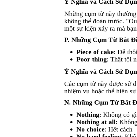
Ý Nghĩa và Cách Sử Dụ
Những cụm từ này thường 
không thể đoán trước. "Out
một sự kiện xảy ra mà bạ
P. Những Cụm Từ Bắt Đ
Piece of cake
: Dễ thô
Poor thing
: Thật tội n
Ý Nghĩa và Cách Sử Dụ
Các cụm từ này được sử dụ
nhiệm vụ hoặc thể hiện sự
N. Những Cụm Từ Bắt 
Nothing
: Không có gì
Nothing at all
: Không
No choice
: Hết cách
No hard feeling
: Khô