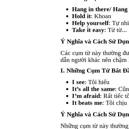
Hang in there/ Hang
Hold it
: Khoan
Help yourself
: Tự nh
Take it easy
: Từ từ...
Ý Nghĩa và Cách Sử Dụ
Các cụm từ này thường đượ
dẫn người khác nên chậm l
I. Những Cụm Từ Bắt Đ
I see
: Tôi hiểu
It’s all the same
: Cũn
I’m afraid
: Rất tiếc tô
It beats me
: Tôi chịu 
Ý Nghĩa và Cách Sử Dụ
Những cụm từ này thường 