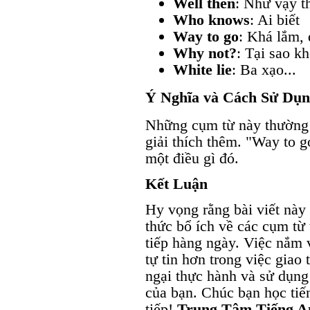
Well then
: Như vậy t
Who knows
: Ai biết
Way to go
: Khá lắm,
Why not?
: Tại sao k
White lie
: Ba xạo...
Ý Nghĩa và Cách Sử Dụ
Những cụm từ này thường t
giải thích thêm. "Way to g
một điều gì đó.
Kết Luận
Hy vọng rằng bài viết này
thức bổ ích về các cụm từ
tiếp hàng ngày. Việc nắm
tự tin hơn trong việc giao
ngại thực hành và sử dụng
của bạn. Chúc bạn học tiến
tiếp!
Trung Tâm Tiếng 