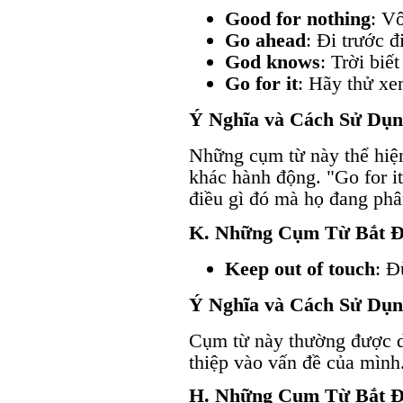
Good for nothing
: V
Go ahead
: Đi trước đ
God knows
: Trời biết
Go for it
: Hãy thử xe
Ý Nghĩa và Cách Sử Dụ
Những cụm từ này thể hiện
khác hành động. "Go for i
điều gì đó mà họ đang phâ
K. Những Cụm Từ Bắt 
Keep out of touch
: Đ
Ý Nghĩa và Cách Sử Dụ
Cụm từ này thường được d
thiệp vào vấn đề của mình
H. Những Cụm Từ Bắt 