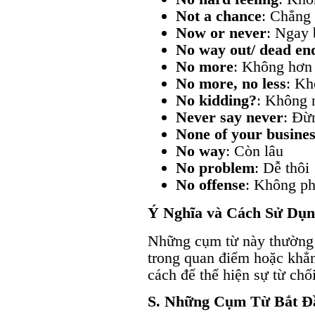
Not a chance
: Chẳng
Now or never
: Ngay 
No way out/ dead en
No more
: Không hơn
No more, no less
: Kh
No kidding?
: Không 
Never say never
: Đừ
None of your busine
No way
: Còn lâu
No problem
: Dễ thôi
No offense
: Không ph
Ý Nghĩa và Cách Sử Dụ
Những cụm từ này thường 
trong quan điểm hoặc khẳn
cách để thể hiện sự từ ch
S. Những Cụm Từ Bắt Đ