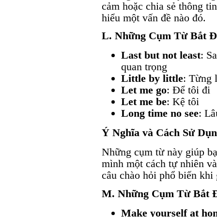
cảm hoặc chia sẻ thông tin
hiểu một vấn đề nào đó.
L. Những Cụm Từ Bắt Đ
Last but not least
: S
quan trọng
Little by little
: Từng l
Let me go
: Để tôi đi
Let me be
: Kệ tôi
Long time no see
: Lâ
Ý Nghĩa và Cách Sử Dụ
Những cụm từ này giúp bạ
mình một cách tự nhiên và 
câu chào hỏi phổ biến khi
M. Những Cụm Từ Bắt 
Make yourself at ho