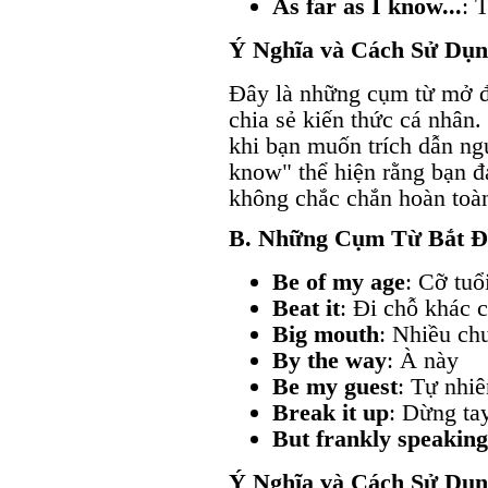
As far as I know...
: 
Ý Nghĩa và Cách Sử Dụ
Đây là những cụm từ mở đ
chia sẻ kiến thức cá nhân
khi bạn muốn trích dẫn ngu
know" thể hiện rằng bạn đ
không chắc chắn hoàn toà
B. Những Cụm Từ Bắt Đ
Be of my age
: Cỡ tuổi
Beat it
: Đi chỗ khác 
Big mouth
: Nhiều ch
By the way
: À này
Be my guest
: Tự nhiê
Break it up
: Dừng ta
But frankly speaking.
Ý Nghĩa và Cách Sử Dụ