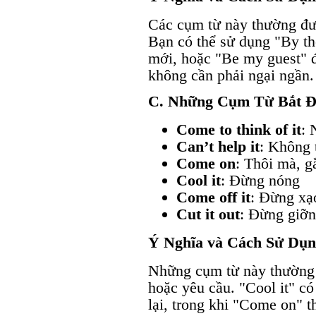
Các cụm từ này thường đượ
Bạn có thể sử dụng "By t
mới, hoặc "Be my guest" đ
không cần phải ngại ngần.
C. Những Cụm Từ Bắt 
Come to think of it
: 
Can’t help it
: Không 
Come on
: Thôi mà, g
Cool it
: Đừng nóng
Come off it
: Đừng xạ
Cut it out
: Đừng giỡn 
Ý Nghĩa và Cách Sử Dụ
Những cụm từ này thường 
hoặc yêu cầu. "Cool it" có
lại, trong khi "Come on" t