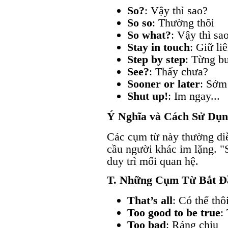
So?
: Vậy thì sao?
So so
: Thường thôi
So what?
: Vậy thì sa
Stay in touch
: Giữ li
Step by step
: Từng b
See?
: Thấy chưa?
Sooner or later
: Sớm
Shut up!
: Im ngay...
Ý Nghĩa và Cách Sử Dụ
Các cụm từ này thường di
cầu người khác im lặng. "
duy trì mối quan hệ.
T. Những Cụm Từ Bắt Đ
That’s all
: Có thế thô
Too good to be true
:
Too bad
: Ráng chịu