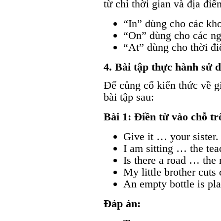
từ chỉ thời gian và địa đi
“In” dùng cho các kho
“On” dùng cho các ng
“At” dùng cho thời đi
4. Bài tập thực hành sử d
Để củng cố kiến thức về gi
bài tập sau:
Bài 1: Điền từ vào chỗ t
Give it … your sister.
I am sitting … the tea
Is there a road … the 
My little brother cuts
An empty bottle is pl
Đáp án: