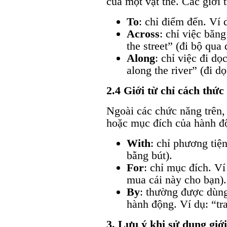
của một vật thể. Các giới
To
: chỉ điểm đến. Ví 
Across
: chỉ việc băn
the street” (đi bộ qua
Along
: chỉ việc đi d
along the river” (đi d
2.4 Giới từ chỉ cách thức
Ngoài các chức năng trên, 
hoặc mục đích của hành đ
With
: chỉ phương tiện
bằng bút).
For
: chỉ mục đích. Ví
mua cái này cho bạn).
By
: thường được dùng
hành động. Ví dụ: “tra
3. Lưu ý khi sử dụng giới