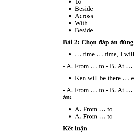
To
Beside
Across
With
Beside
Bài 2: Chọn đáp án đúng
… time … time, I wil
- A. From … to - B. At … 
Ken will be there … 
- A. From … to - B. At … 
án:
A. From … to
A. From … to
Kết luận