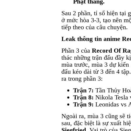
Phật thắng.
Sau 2 phần, tỉ số hiện tại
ở mức hòa 3-3, tạo nên mộ
tiếp theo của câu chuyện.
Leak thông tin anime Re
Phần 3 của
Record Of Ra
thác những trận đấu đầy k
mùa trước, mùa 3 dự kiến s
đấu kéo dài từ 3 đến 4 tập
ra trong phần 3:
Trận 7:
Tần Thủy Hoà
Trận 8:
Nikola Tesla 
Trận 9:
Leonidas vs 
Ngoài ra, mùa 3 cũng sẽ ti
sau, đặc biệt là sự xuất h
Siegfried
. Vai trò của Sie