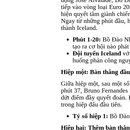
tiếp vào vòng loại Euro 2
hiện quyết tâm giành chiế
Ngay từ những phút đầu, h
thành Iceland.
Phút 1-20:
Bồ Đào Nha
tạo ra cơ hội nào phát
Đội tuyển Iceland
với
huống phản công nguy
Hiệp một: Bàn thắng đầu
Giữa hiệp một, sau một số
phút 37, Bruno Fernandes
dứt điểm đầy quyết đoán. 
trong hiệp đấu đầu tiên.
Tỷ số hiệp 1:
Bồ Đào 
Hiệp hai: Thêm bàn thắng