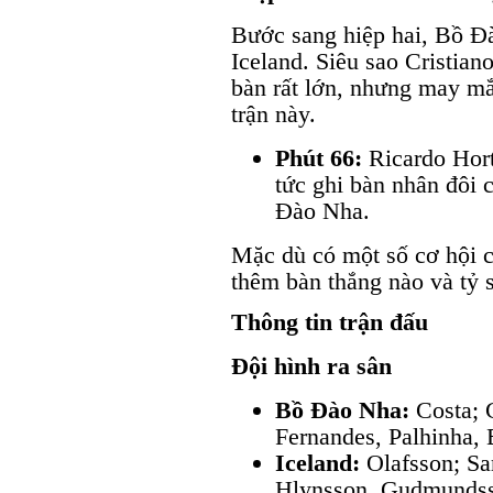
Bước sang hiệp hai, Bồ Đà
Iceland. Siêu sao Cristian
bàn rất lớn, nhưng may m
trận này.
Phút 66:
Ricardo Hort
tức ghi bàn nhân đôi c
Đào Nha.
Mặc dù có một số cơ hội ch
thêm bàn thắng nào và tỷ 
Thông tin trận đấu
Đội hình ra sân
Bồ Đào Nha:
Costa; C
Fernandes, Palhinha, B
Iceland:
Olafsson; Sa
Hlynsson, Gudmundss