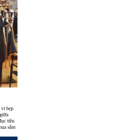
 vi hẹp
 giữa
ục tiêu
 mua sắm