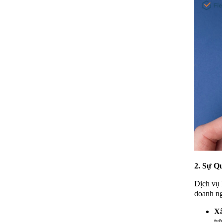
2. Sự Q
Dịch vụ 
doanh ng
X
tư