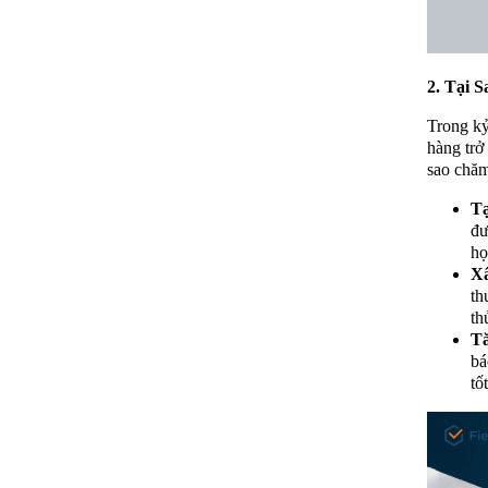
2. Tại 
Trong kỷ
hàng trở
sao chăm
Tạ
đư
họ
X
th
th
T
bá
tố