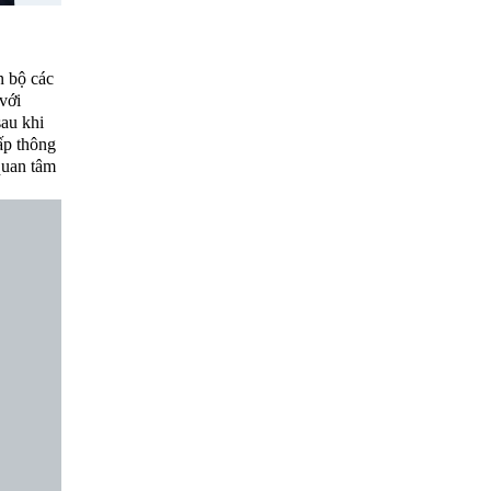
n bộ các
với
sau khi
ấp thông
quan tâm