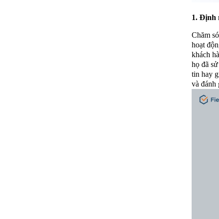
1. Định
Chăm sóc
hoạt độn
khách hà
họ đã sử
tin hay 
và đánh 