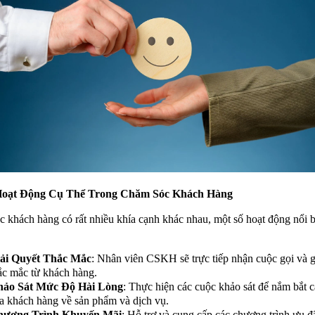
Hoạt Động Cụ Thể Trong Chăm Sóc Khách Hàng
 khách hàng có rất nhiều khía cạnh khác nhau, một số hoạt động nổi b
ải Quyết Thắc Mắc
: Nhân viên CSKH sẽ trực tiếp nhận cuộc gọi và g
ắc mắc từ khách hàng.
ảo Sát Mức Độ Hài Lòng
: Thực hiện các cuộc khảo sát để nắm bắt 
a khách hàng về sản phẩm và dịch vụ.
hương Trình Khuyến Mãi
: Hỗ trợ và cung cấp các chương trình ưu đ