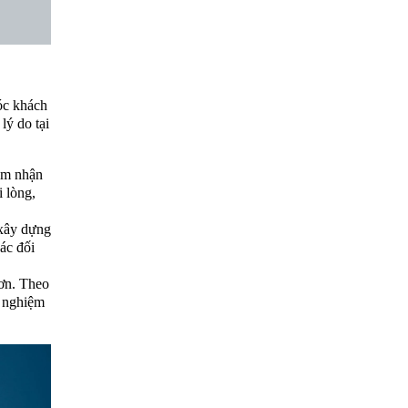
óc khách
lý do tại
cảm nhận
 lòng,
 xây dựng
ác đối
hơn. Theo
i nghiệm