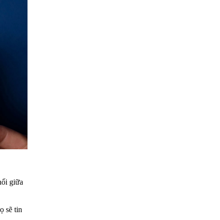
nối giữa
ọ sẽ tin