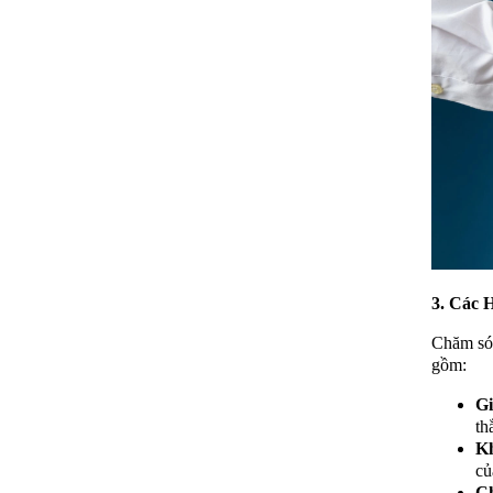
3. Các 
Chăm sóc
gồm:
Gi
th
Kh
củ
C