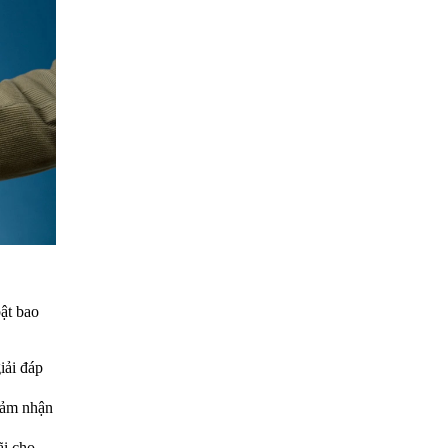
ật bao
iải đáp
cảm nhận
ãi cho