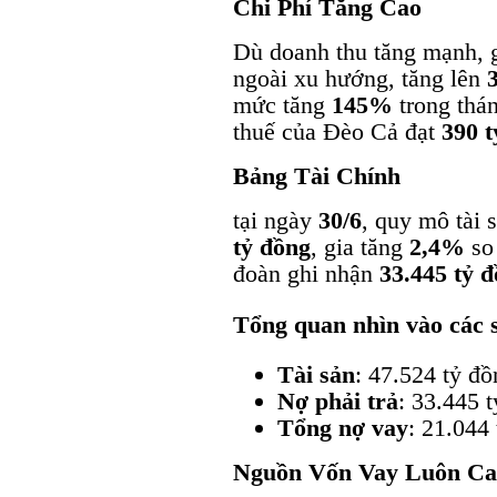
Chi Phí Tăng Cao
Dù doanh thu tăng mạnh, 
ngoài xu hướng, tăng lên
mức tăng
145%
trong thán
thuế của Đèo Cả đạt
390 t
Bảng Tài Chính
tại ngày
30/6
, quy mô tài
tỷ đồng
, gia tăng
2,4%
so 
đoàn ghi nhận
33.445 tỷ 
Tổng quan nhìn vào các s
Tài sản
: 47.524 tỷ đồ
Nợ phải trả
: 33.445 
Tổng nợ vay
: 21.044
Nguồn Vốn Vay Luôn Ca