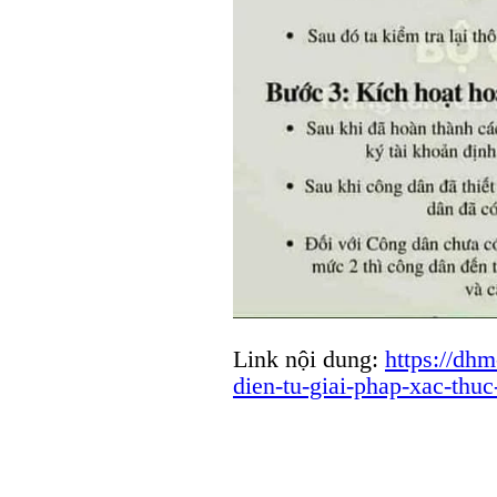
Link nội dung:
https://dh
dien-tu-giai-phap-xac-thu