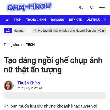
TECH
TRANG CHÍNH
ĐỜI SỐNG
ĐIỂN ĐẾN
ẨM THỰC VÀ VĂ
ệu quả
Hướng dẫn cài ch play cho xiaomi đơn giản và nhanh chóng
Trang chủ
TECH
Tạo dáng ngồi ghế chụp ảnh
nữ thật ấn tượng
Thuận Chính
01:45 28/11/2024
Khi bạn muốn lưu giữ những khoảnh khắc tuyệt vời