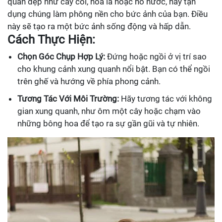
quan đẹp như cây cối, hoa lá hoặc hồ nước, hãy tận
dụng chúng làm phông nền cho bức ảnh của bạn. Điều
này sẽ tạo ra một bức ảnh sống động và hấp dẫn.
Cách Thực Hiện:
Chọn Góc Chụp Hợp Lý:
Đứng hoặc ngồi ở vị trí sao
cho khung cảnh xung quanh nổi bật. Bạn có thể ngồi
trên ghế và hướng về phía phong cảnh.
Tương Tác Với Môi Trường:
Hãy tương tác với không
gian xung quanh, như ôm một cây hoặc chạm vào
những bông hoa để tạo ra sự gần gũi và tự nhiên.