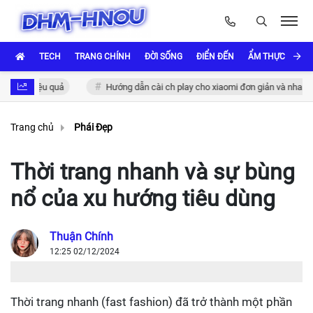
TECH
TRANG CHÍNH
ĐỜI SỐNG
ĐIỂN ĐẾN
ẨM THỰC VÀ VĂ
c hiệu quả
Hướng dẫn cài ch play cho xiaomi đơn giản và nhanh chóng
Trang chủ
Phái Đẹp
Thời trang nhanh và sự bùng
nổ của xu hướng tiêu dùng
Thuận Chính
12:25 02/12/2024
Thời trang nhanh (fast fashion) đã trở thành một phần