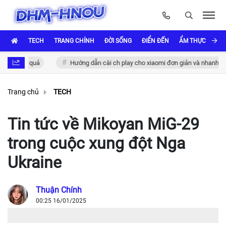
TECH
TRANG CHÍNH
ĐỜI SỐNG
ĐIỂN ĐẾN
ẨM THỰC VÀ VĂ
 hiệu quả
Hướng dẫn cài ch play cho xiaomi đơn giản và nhanh chóng
Trang chủ
TECH
Tin tức về Mikoyan MiG-29
trong cuộc xung đột Nga
Ukraine
Thuận Chính
00:25 16/01/2025