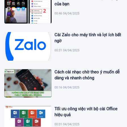
của bạn
00:46 04/04/2025
Cài Zalo cho máy tính và lợi ích bất
ngờ
00:31 04/04/2025
Cách cài nhạc chờ theo ý muốn dễ
dàng và nhanh chóng
00:16 04/04/2025
Tối ưu công việc với bộ cài Office
hiệu quả
00:01 04/04/2025