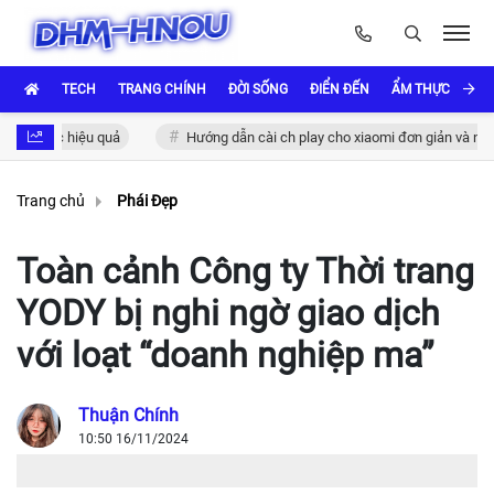
TECH
TRANG CHÍNH
ĐỜI SỐNG
ĐIỂN ĐẾN
ẨM THỰC VÀ VĂ
hực hiệu quả
Hướng dẫn cài ch play cho xiaomi đơn giản và nhanh ch
Trang chủ
Phái Đẹp
Toàn cảnh Công ty Thời trang
YODY bị nghi ngờ giao dịch
với loạt “doanh nghiệp ma”
Thuận Chính
10:50 16/11/2024