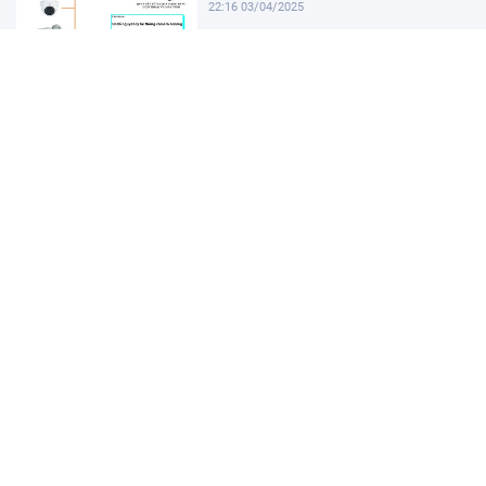
22:16 03/04/2025
Khám Phá Micro Cài Áo: Giải Pháp
Thu Âm Tiện Lợi
22:01 03/04/2025
Hướng dẫn tạo USB cài win 11 đơn
giản và nhanh chóng
21:46 03/04/2025
Hướng dẫn cách cài đặt vssid trên
điện thoại nhanh chóng
21:31 03/04/2025