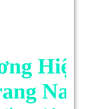
ơng Hiệu Đ
rang Nam U