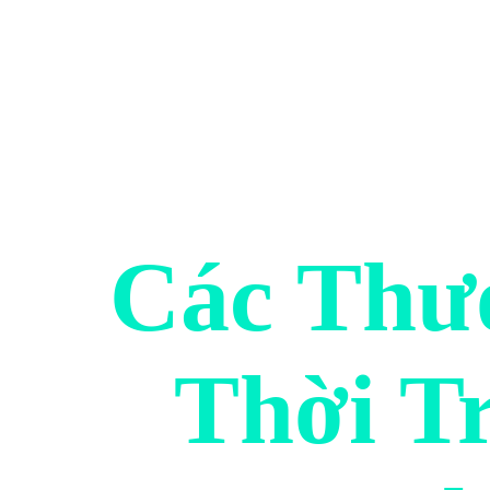
Các Thư
Thời T