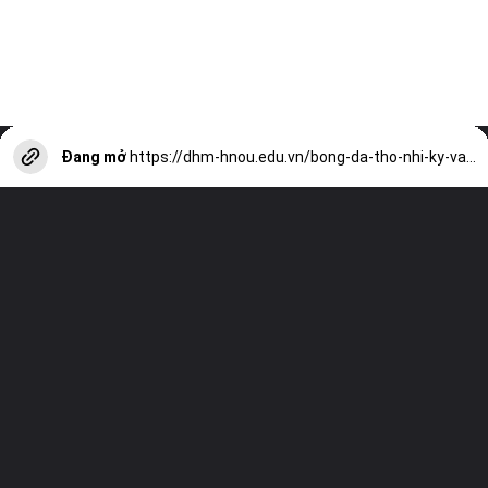
Đang mở
https://dhm-hnou.edu.vn/bong-da-tho-nhi-ky-van-hoa-va-danh-du-quoc-gia-a13533.html?utm_source=web-stories-generator
Truy cập trang web của chúng tôi và
xem tất cả các bài viết khác!