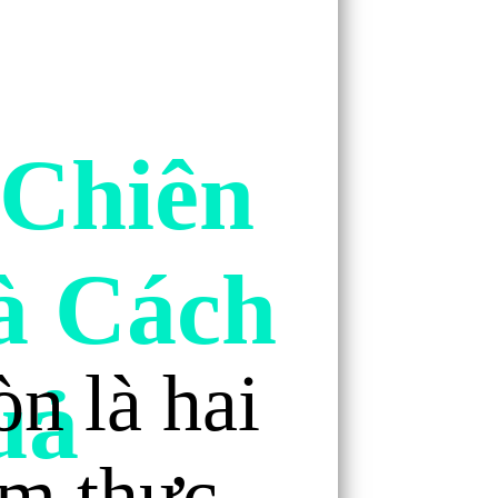
 Chiên
à Cách
òn là hai
uả
ẩm thực,