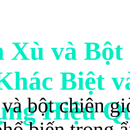
n Xù và Bột
Khác Biệt v
và bột chiên gi
ụng Hiệu Q
 phổ biến trong 