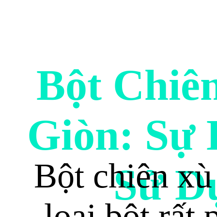
Bột Chiê
Giòn: Sự 
Bột chiên xù 
Sử D
loại bột rất