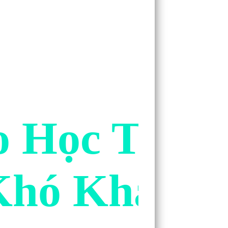
ao Học Từ V
Khó Khăn?