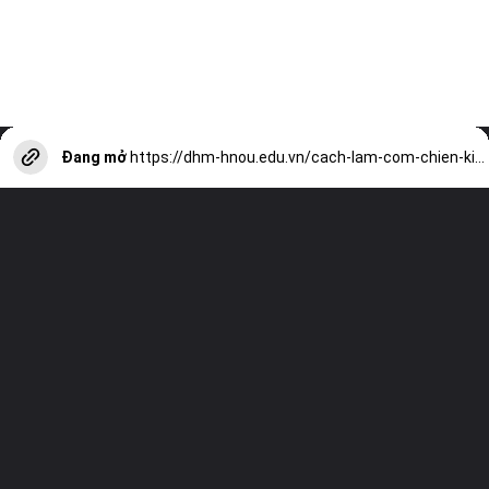
Đang mở
https://dhm-hnou.edu.vn/cach-lam-com-chien-kim-chi-don-gian-va-ngon-mieng-a13364.html?utm_source=web-stories-generator
Truy cập trang web của chúng tôi và
xem tất cả các bài viết khác!