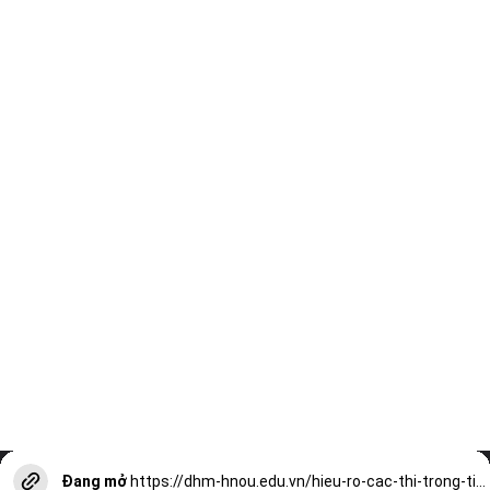
Đang mở
https://dhm-hnou.edu.vn/hieu-ro-cac-thi-trong-tieng-anh-lop-6-cho-hoc-sinh-a13216.html?utm_source=web-stories-generator