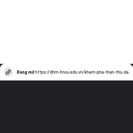
Đang mở
https://dhm-hnou.edu.vn/kham-pha-than-thu-dai-chien-tren-android-a13129.html?utm_source=web-stories-generator
Truy cập trang web của chúng tôi và
xem tất cả các bài viết khác!