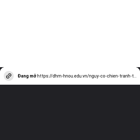
Đang mở
https://dhm-hnou.edu.vn/nguy-co-chien-tranh-the-gioi-thu-3-dau-hieu-va-ly-do-a13583.html?utm_source=web-stories-generator
Truy cập trang web của chúng tôi và
xem tất cả các bài viết khác!