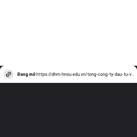
Đang mở
https://dhm-hnou.edu.vn/tong-cong-ty-dau-tu-va-phat-trien-cong-nghiep-ctcp-hose-a13059.html?utm_source=web-stories-generator
Truy cập trang web của chúng tôi và
xem tất cả các bài viết khác!