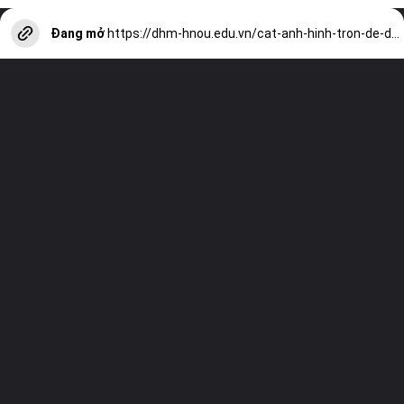
Đang mở
https://dhm-hnou.edu.vn/cat-anh-hinh-tron-de-dang-voi-cong-cu-truc-tuyen-tot-nhat-a13241.html?utm_source=web-stories-generator
Truy cập trang web của chúng tôi và
xem tất cả các bài viết khác!