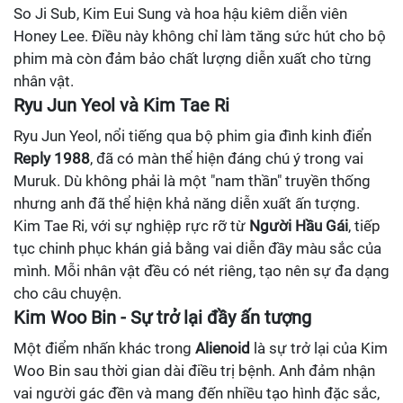
So Ji Sub, Kim Eui Sung và hoa hậu kiêm diễn viên
Honey Lee. Điều này không chỉ làm tăng sức hút cho bộ
phim mà còn đảm bảo chất lượng diễn xuất cho từng
nhân vật.
Ryu Jun Yeol và Kim Tae Ri
Ryu Jun Yeol, nổi tiếng qua bộ phim gia đình kinh điển
Reply 1988
, đã có màn thể hiện đáng chú ý trong vai
Muruk. Dù không phải là một "nam thần" truyền thống
nhưng anh đã thể hiện khả năng diễn xuất ấn tượng.
Kim Tae Ri, với sự nghiệp rực rỡ từ
Người Hầu Gái
, tiếp
tục chinh phục khán giả bằng vai diễn đầy màu sắc của
mình. Mỗi nhân vật đều có nét riêng, tạo nên sự đa dạng
cho câu chuyện.
Kim Woo Bin - Sự trở lại đầy ấn tượng
Một điểm nhấn khác trong
Alienoid
là sự trở lại của Kim
Woo Bin sau thời gian dài điều trị bệnh. Anh đảm nhận
vai người gác đền và mang đến nhiều tạo hình đặc sắc,