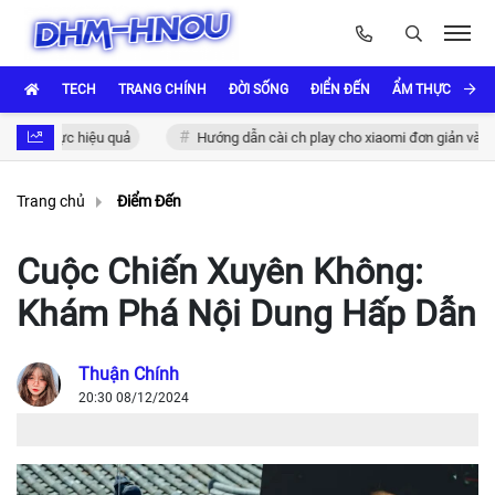
TECH
TRANG CHÍNH
ĐỜI SỐNG
ĐIỂN ĐẾN
ẨM THỰC VÀ VĂ
 thực hiệu quả
Hướng dẫn cài ch play cho xiaomi đơn giản và nhanh c
Trang chủ
Điểm Đến
Cuộc Chiến Xuyên Không:
Khám Phá Nội Dung Hấp Dẫn
Thuận Chính
20:30 08/12/2024