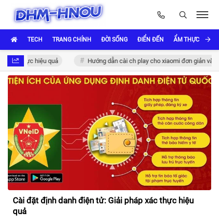
TECH
TRANG CHÍNH
ĐỜI SỐNG
ĐIỂN ĐẾN
ẨM THỰC VÀ VĂ
ác thực hiệu quả
Hướng dẫn cài ch play cho xiaomi đơn giản và nhanh
Cài đặt định danh điện tử: Giải pháp xác thực hiệu
quả