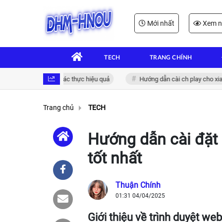
Mới nhất
Xem n
TECH
TRANG CHÍNH
iện tử: Giải pháp xác thực hiệu quả
Hướng dẫn cài ch play cho xiaomi
Trang chủ
TECH
Hướng dẫn cài đặt 
tốt nhất
Thuận Chính
01:31 04/04/2025
Giới thiệu về trình duyệt web