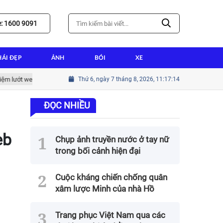
e: 1600 9091
HÁI ĐẸP
ẢNH
BÓI
XE
ướt web tốt nhất
Hướng dẫn cài win tại nhà thành tín cho người mới b
Thứ 6, ngày 7 tháng 8, 2026, 11:17:15
ĐỌC NHIỀU
eb
Chụp ảnh truyền nước ở tay nữ
trong bối cảnh hiện đại
Cuộc kháng chiến chống quân
xâm lược Minh của nhà Hồ
Trang phục Việt Nam qua các