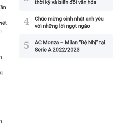
thời kỳ và biến đổi văn hóa
uần
Chúc mừng sinh nhật anh yêu
iết
với những lời ngọt ngào
h
AC Monza – Milan “Đệ Nhị” tại
Serie A 2022/2023
n
ng
n