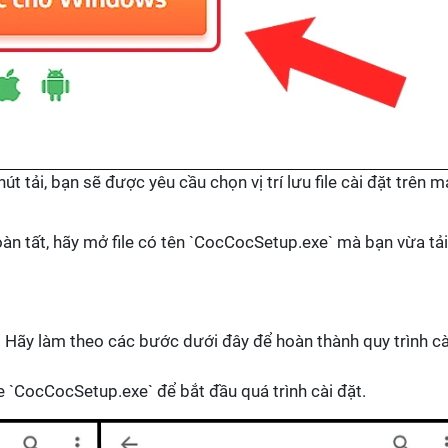
nút tải, bạn sẽ được yêu cầu chọn vị trí lưu file cài đặt trên m
 hoàn tất, hãy mở file có tên `CocCocSetup.exe` mà bạn vừa tải
 Hãy làm theo các bước dưới đây để hoàn thành quy trình cà
le `CocCocSetup.exe` để bắt đầu quá trình cài đặt.