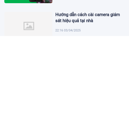
Hướng dẫn cách cài camera giám
sát hiệu quả tại nhà
22:16 03/04/2025
Khám Phá Micro Cài Áo: Giải Pháp
Thu Âm Tiện Lợi
22:01 03/04/2025
Hướng dẫn tạo USB cài win 11 đơn
giản và nhanh chóng
21:46 03/04/2025
Hướng dẫn cách cài đặt vssid trên