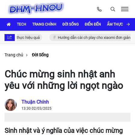
TECH
TRANG CHÍNH
ĐỜI SỐNG
ĐIỂN ĐẾN
ẨM THỰC VÀ VĂ
xác thực hiệu quả
Hướng dẫn cài ch play cho xiaomi đơn giản và nhan
Trang chủ
Đời Sống
Chúc mừng sinh nhật anh
yêu với những lời ngọt ngào
Thuận Chính
13:30 02/03/2025
Sinh nhật và ý nghĩa của việc chúc mừng