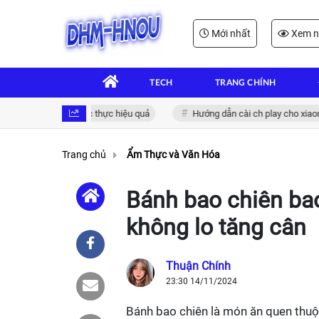
Mới nhất
Xem n
TECH
TRANG CHÍNH
ử: Giải pháp xác thực hiệu quả
Hướng dẫn cài ch play cho xiaomi đơn
Trang chủ
Ẩm Thực và Văn Hóa
Bánh bao chiên bao
không lo tăng cân
Thuận Chính
23:30 14/11/2024
Bánh bao chiên là món ăn quen thuộ