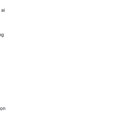
 ai
ng
họn