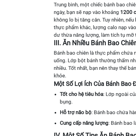
Trung bình, một chiếc bánh bao ch
ngày, bạn sẽ nạp vào khoảng
1200 c
không lo bị tăng cân. Tuy nhiên, nế
thực phẩm khác, lượng calo nạp vào 
dư thừa năng lượng, làm tích tụ mỡ t
III. Ăn Nhiều Bánh Bao Ch
Bánh bao chiên là thực phẩm chứa n
uống. Lớp bột bánh thường thấm nhi
nhiều. Tốt nhất, bạn nên thay thế 
khỏe.
Một Số Lợi Ích Của Bánh Bao 
Tốt cho hệ tiêu hóa
: Lớp ngoài củ
bụng.
Hỗ trợ não bộ
: Bánh bao chứa hàm
Cung cấp năng lượng
: Bánh bao 
IV. Một Số Tips Ăn Bánh Ba