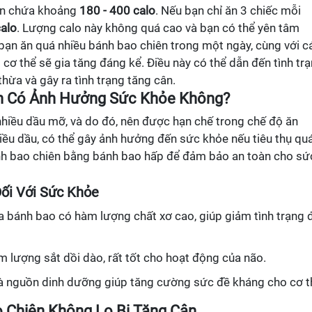
iên chứa khoảng
180 - 400 calo
. Nếu bạn chỉ ăn 3 chiếc mỗi
alo
. Lượng calo này không quá cao và bạn có thể yên tâm
u bạn ăn quá nhiều bánh bao chiên trong một ngày, cùng với c
cơ thể sẽ gia tăng đáng kể. Điều này có thể dẫn đến tình tr
hừa và gây ra tình trạng tăng cân.
iên Có Ảnh Hưởng Sức Khỏe Không?
hiều dầu mỡ, và do đó, nên được hạn chế trong chế độ ăn
ều dầu, có thể gây ảnh hưởng đến sức khỏe nếu tiêu thụ qu
bánh bao chiên bằng bánh bao hấp để đảm bảo an toàn cho sứ
Đối Với Sức Khỏe
a bánh bao có hàm lượng chất xơ cao, giúp giảm tình trạng 
 lượng sắt dồi dào, rất tốt cho hoạt động của não.
là nguồn dinh dưỡng giúp tăng cường sức đề kháng cho cơ t
o Chiên Không Lo Bị Tăng Cân