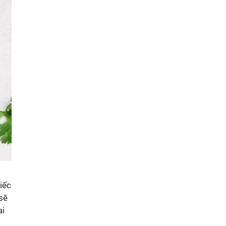
iếc
sẽ
ai