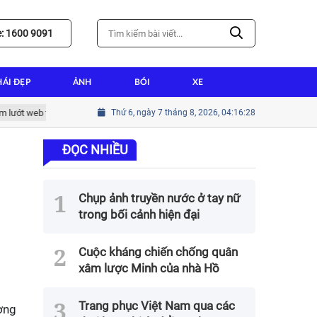
e: 1600 9091
HÁI ĐẸP
ẢNH
BÓI
XE
web tốt nhất
Hướng dẫn cài win tại nhà thành tín cho người mới bắt đ
Thứ 6, ngày 7 tháng 8, 2026, 04:16:30
ĐỌC NHIỀU
Chụp ảnh truyền nước ở tay nữ
trong bối cảnh hiện đại
Cuộc kháng chiến chống quân
xâm lược Minh của nhà Hồ
Trang phục Việt Nam qua các
ơng