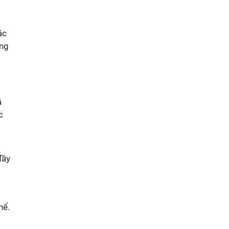
ác
ạng
á
c
đầy
hể.