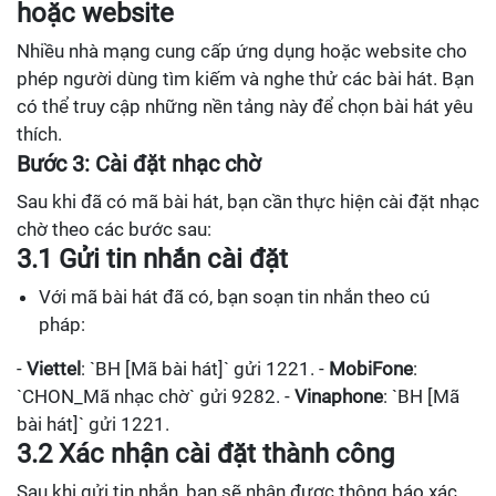
hoặc website
Nhiều nhà mạng cung cấp ứng dụng hoặc website cho
phép người dùng tìm kiếm và nghe thử các bài hát. Bạn
có thể truy cập những nền tảng này để chọn bài hát yêu
thích.
Bước 3: Cài đặt nhạc chờ
Sau khi đã có mã bài hát, bạn cần thực hiện cài đặt nhạc
chờ theo các bước sau:
3.1 Gửi tin nhắn cài đặt
Với mã bài hát đã có, bạn soạn tin nhắn theo cú
pháp:
-
Viettel
: `BH [Mã bài hát]` gửi 1221. -
MobiFone
:
`CHON_Mã nhạc chờ` gửi 9282. -
Vinaphone
: `BH [Mã
bài hát]` gửi 1221.
3.2 Xác nhận cài đặt thành công
Sau khi gửi tin nhắn, bạn sẽ nhận được thông báo xác