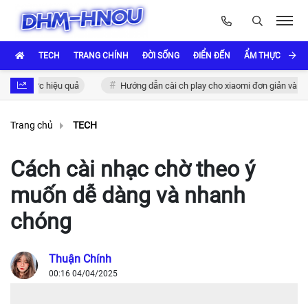
TECH
TRANG CHÍNH
ĐỜI SỐNG
ĐIỂN ĐẾN
ẨM THỰC VÀ VĂ
ác thực hiệu quả
Hướng dẫn cài ch play cho xiaomi đơn giản và nhanh
Trang chủ
TECH
Cách cài nhạc chờ theo ý
muốn dễ dàng và nhanh
chóng
Thuận Chính
00:16 04/04/2025