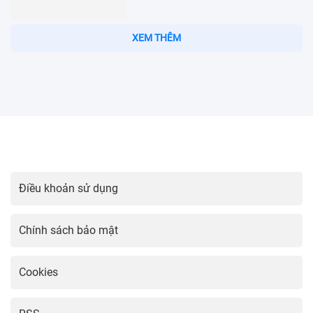
Hướng dẫn cài đặt Viber trên điện
thoại dễ dàng
23:16 03/04/2025
Hướng Dẫn Cài Đặt Mạng Vina Đơn
Giản Nhất
23:01 03/04/2025
Hướng dẫn cài đặt camera IMOU
đơn giản và hiệu quả
22:46 03/04/2025