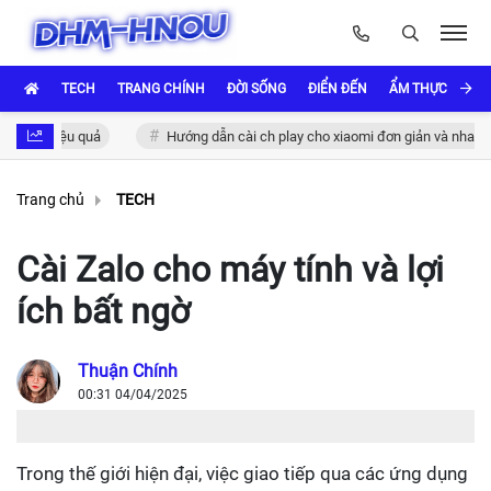
TECH
TRANG CHÍNH
ĐỜI SỐNG
ĐIỂN ĐẾN
ẨM THỰC VÀ VĂ
ực hiệu quả
Hướng dẫn cài ch play cho xiaomi đơn giản và nhanh chón
Trang chủ
TECH
Cài Zalo cho máy tính và lợi
ích bất ngờ
Thuận Chính
00:31 04/04/2025
Trong thế giới hiện đại, việc giao tiếp qua các ứng dụng