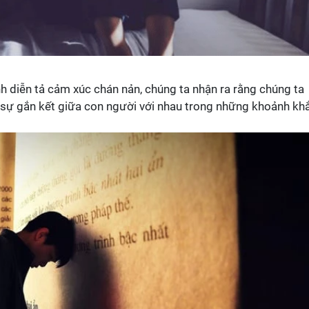
h diễn tả cảm xúc chán nản, chúng ta nhận ra rằng chúng ta
 sự gắn kết giữa con người với nhau trong những khoảnh kh