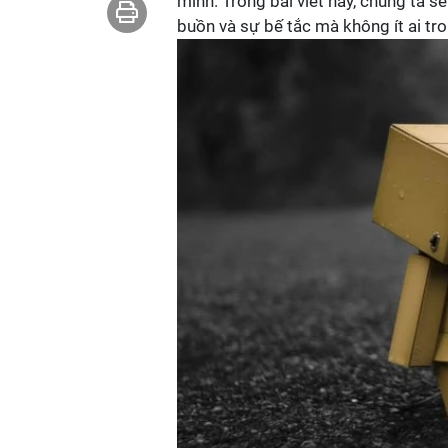
mình. Trong bài viết này, chúng ta s
buồn và sự bế tắc mà không ít ai tro