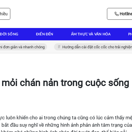
hiều
Hotlin
ĐỜI SỐNG
ĐIỂN ĐẾN
ẨM THỰC VÀ VĂN HÓA
P
 giản và nhanh chóng
Hướng dẫn cài đặt cốc cốc cho trải nghiệm lướt 
 mỏi chán nản trong cuộc sống
c luôn khiến cho ai trong chúng ta cũng có lúc cảm thấy m
a bắt đầu suy nghĩ về những hình ảnh phản ánh tâm trạng của