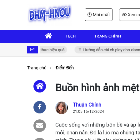
Mới nhất
Xem n
TECH
TRANG CHÍNH
ử: Giải pháp xác thực hiệu quả
Hướng dẫn cài ch play cho xiaomi đơn
Trang chủ
Điểm Đến
Buồn hình ảnh mệt
Thuận Chính
21:05 15/12/2024
Cuộc sống với những bộn bề và áp lự
mỏi, chán nản. Đó là lúc mà chúng t