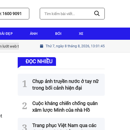
e: 1600 9091
HÁI ĐẸP
ẢNH
BÓI
XE
web tốt nhất
Hướng dẫn cài win tại nhà thành tín cho người mới bắt đầ
Thứ 7, ngày 8 tháng 8, 2026, 13:01:46
ĐỌC NHIỀU
Chụp ảnh truyền nước ở tay nữ
trong bối cảnh hiện đại
Cuộc kháng chiến chống quân
xâm lược Minh của nhà Hồ
ệt
Trang phục Việt Nam qua các