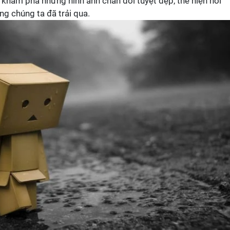
ẽ khám phá những hình ảnh chán đời tuyệt đẹp, thể hiện nỗi
ng chúng ta đã trải qua.