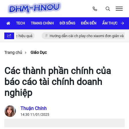
TECH
TRANG CHÍNH
ĐỜI SỐNG
ĐIỂN ĐẾN
ẨM THỰC VÀ VĂ
c thực hiệu quả
Hướng dẫn cài ch play cho xiaomi đơn giản và nhanh 
Trang chủ
Giáo Dục
Các thành phần chính của
báo cáo tài chính doanh
nghiệp
Thuận Chính
14:30 11/01/2025