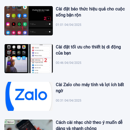
Cài đặt báo thức hiệu quả cho cuộc
sống bận rộn
01:01 04/04/2025
Cài đặt tối ưu cho thiết bị di động
của bạn
00:46 04/04/2025
Cài Zalo cho máy tính và lợi ích bất
ngờ
00:31 04/04/2025
Cách cài nhạc chờ theo ý muốn dễ
dàng và nhanh chóng