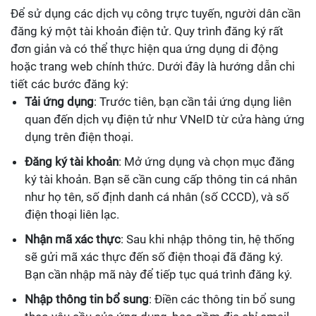
Để sử dụng các dịch vụ công trực tuyến, người dân cần
đăng ký một tài khoản điện tử. Quy trình đăng ký rất
đơn giản và có thể thực hiện qua ứng dụng di động
hoặc trang web chính thức. Dưới đây là hướng dẫn chi
tiết các bước đăng ký:
Tải ứng dụng
: Trước tiên, bạn cần tải ứng dụng liên
quan đến dịch vụ điện tử như VNeID từ cửa hàng ứng
dụng trên điện thoại.
Đăng ký tài khoản
: Mở ứng dụng và chọn mục đăng
ký tài khoản. Bạn sẽ cần cung cấp thông tin cá nhân
như họ tên, số định danh cá nhân (số CCCD), và số
điện thoại liên lạc.
Nhận mã xác thực
: Sau khi nhập thông tin, hệ thống
sẽ gửi mã xác thực đến số điện thoại đã đăng ký.
Bạn cần nhập mã này để tiếp tục quá trình đăng ký.
Nhập thông tin bổ sung
: Điền các thông tin bổ sung