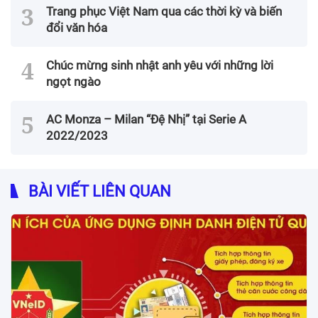
Trang phục Việt Nam qua các thời kỳ và biến
đổi văn hóa
Chúc mừng sinh nhật anh yêu với những lời
ngọt ngào
AC Monza – Milan “Đệ Nhị” tại Serie A
2022/2023
BÀI VIẾT LIÊN QUAN