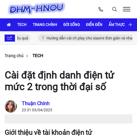
TECH
TRANG CHÍNH
ĐỜI SỐNG
ĐIỂN ĐẾN
ẨM THỰC VÀ VĂ
 hiệu quả
Hướng dẫn cài ch play cho xiaomi đơn giản và nhanh chóng
Trang chủ
TECH
Cài đặt định danh điện tử
mức 2 trong thời đại số
Thuận Chính
23:31 03/04/2025
Giới thiệu về tài khoản điện tử