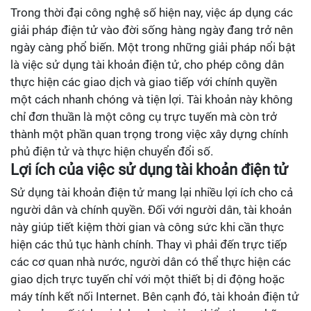
Trong thời đại công nghệ số hiện nay, việc áp dụng các
giải pháp điện tử vào đời sống hàng ngày đang trở nên
ngày càng phổ biến. Một trong những giải pháp nổi bật
là việc sử dụng tài khoản điện tử, cho phép công dân
thực hiện các giao dịch và giao tiếp với chính quyền
một cách nhanh chóng và tiện lợi. Tài khoản này không
chỉ đơn thuần là một công cụ trực tuyến mà còn trở
thành một phần quan trọng trong việc xây dựng chính
phủ điện tử và thực hiện chuyển đổi số.
Lợi ích của việc sử dụng tài khoản điện tử
Sử dụng tài khoản điện tử mang lại nhiều lợi ích cho cả
người dân và chính quyền. Đối với người dân, tài khoản
này giúp tiết kiệm thời gian và công sức khi cần thực
hiện các thủ tục hành chính. Thay vì phải đến trực tiếp
các cơ quan nhà nước, người dân có thể thực hiện các
giao dịch trực tuyến chỉ với một thiết bị di động hoặc
máy tính kết nối Internet. Bên cạnh đó, tài khoản điện tử