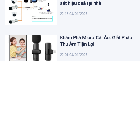
sát hiệu quả tại nhà
22:16 03/04/2025
Khám Phá Micro Cài Áo: Giải Pháp
Thu Âm Tiện Lợi
22:01 03/04/2025
Hướng dẫn tạo USB cài win 11 đơn
giản và nhanh chóng
21:46 03/04/2025
Hướng dẫn cách cài đặt vssid trên
điện thoại nhanh chóng
21:31 03/04/2025