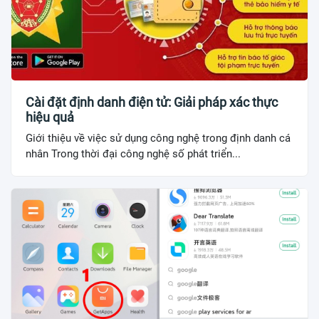
Cài đặt định danh điện tử: Giải pháp xác thực
hiệu quả
Giới thiệu về việc sử dụng công nghệ trong định danh cá
nhân Trong thời đại công nghệ số phát triển...