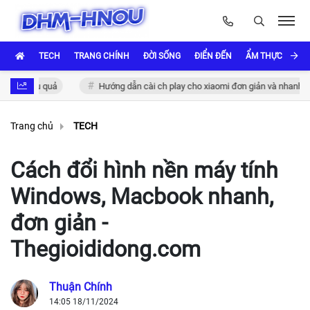
TECH
TRANG CHÍNH
ĐỜI SỐNG
ĐIỂN ĐẾN
ẨM THỰC VÀ VĂ
c hiệu quả
Hướng dẫn cài ch play cho xiaomi đơn giản và nhanh chóng
Trang chủ
TECH
Cách đổi hình nền máy tính
Windows, Macbook nhanh,
đơn giản -
Thegioididong.com
Thuận Chính
14:05 18/11/2024