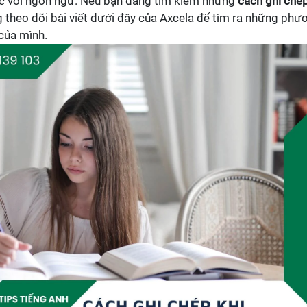
ác với ngôn ngữ. Nếu bạn đang tìm kiếm những
cách ghi ché
g theo dõi bài viết dưới đây của Axcela để tìm ra những phư
 của mình.