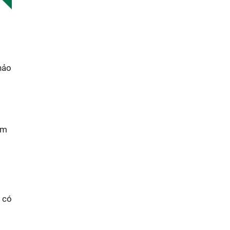
khảo
ếm
 có
g