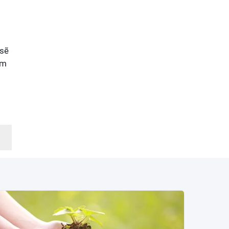
 sẽ
ôm