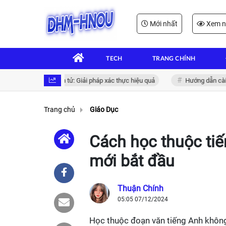
Mới nhất
Xem n
TECH
TRANG CHÍNH
t định danh điện tử: Giải pháp xác thực hiệu quả
Hướng dẫn cài ch pla
Trang chủ
Giáo Dục
Cách học thuộc ti
mới bắt đầu
Thuận Chính
05:05 07/12/2024
Học thuộc đoạn văn tiếng Anh không