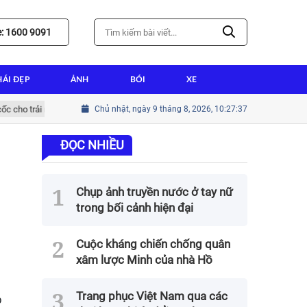
e: 1600 9091
HÁI ĐẸP
ẢNH
BÓI
XE
trải nghiệm lướt web tốt nhất
Chủ nhật, ngày 9 tháng 8, 2026, 10:27:39
Hướng dẫn cài win tại nhà thành tín ch
ĐỌC NHIỀU
Chụp ảnh truyền nước ở tay nữ
trong bối cảnh hiện đại
Cuộc kháng chiến chống quân
xâm lược Minh của nhà Hồ
Trang phục Việt Nam qua các
p