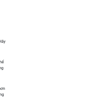
Hãy
thể
ng
hơn
ong