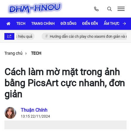
TECH
TRANG CHÍNH
ĐỜI SỐNG
ĐIỂN ĐẾN
ẨM THỰC VÀ VĂ
 hiệu quả
Hướng dẫn cài ch play cho xiaomi đơn giản và nhanh chóng
Trang chủ
TECH
Cách làm mờ mặt trong ảnh
bằng PicsArt cực nhanh, đơn
giản
Thuận Chính
13:15 22/11/2024