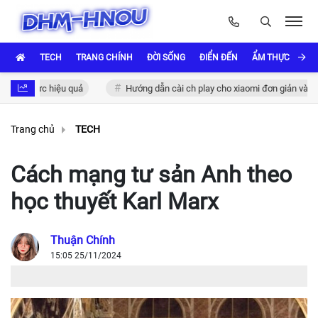
TECH
TRANG CHÍNH
ĐỜI SỐNG
ĐIỂN ĐẾN
ẨM THỰC VÀ VĂ
 thực hiệu quả
Hướng dẫn cài ch play cho xiaomi đơn giản và nhanh c
Trang chủ
TECH
Cách mạng tư sản Anh theo
học thuyết Karl Marx
Thuận Chính
15:05 25/11/2024