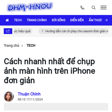
TECH
TRANG CHÍNH
ĐỜI SỐNG
ĐIỂN ĐẾN
ẨM THỰC VÀ VĂ
c thực hiệu quả
Hướng dẫn cài ch play cho xiaomi đơn giản và nhanh 
Trang chủ
TECH
Cách nhanh nhất để chụp
ảnh màn hình trên iPhone
đơn giản
Thuận Chính
08:10 17/11/2024