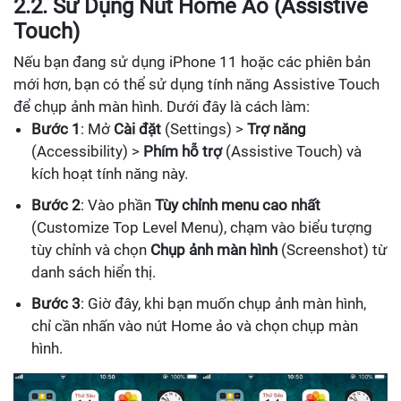
2.2. Sử Dụng Nút Home Ảo (Assistive
Touch)
Nếu bạn đang sử dụng iPhone 11 hoặc các phiên bản
mới hơn, bạn có thể sử dụng tính năng Assistive Touch
để chụp ảnh màn hình. Dưới đây là cách làm:
Bước 1
: Mở
Cài đặt
(Settings) >
Trợ năng
(Accessibility) >
Phím hỗ trợ
(Assistive Touch) và
kích hoạt tính năng này.
Bước 2
: Vào phần
Tùy chỉnh menu cao nhất
(Customize Top Level Menu), chạm vào biểu tượng
tùy chỉnh và chọn
Chụp ảnh màn hình
(Screenshot) từ
danh sách hiển thị.
Bước 3
: Giờ đây, khi bạn muốn chụp ảnh màn hình,
chỉ cần nhấn vào nút Home ảo và chọn chụp màn
hình.