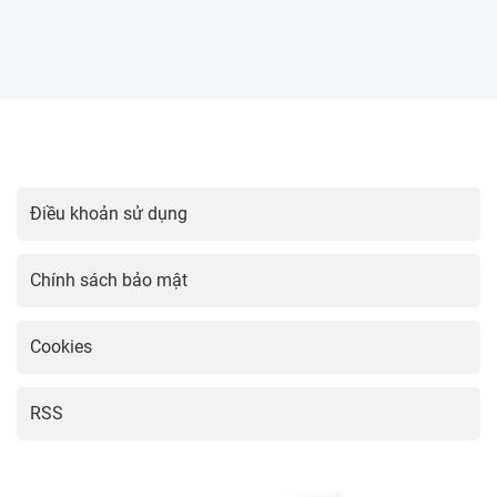
2 cho tài khoản online
21:01 03/04/2025
Hướng dẫn cài đặt định danh điện
tử mức 2 cho công dân
20:46 03/04/2025
Hướng dẫn cài đặt chữ ký Gmail
chuyên nghiệp
20:32 03/04/2025
Hướng dẫn cài đặt vneid trên điện
thoại di động
20:16 03/04/2025