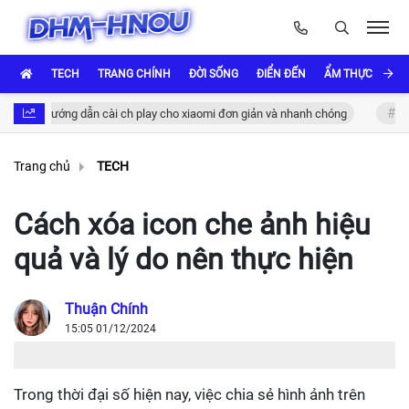
TECH
TRANG CHÍNH
ĐỜI SỐNG
ĐIỂN ĐẾN
ẨM THỰC VÀ VĂ
Hướng dẫn cài ch play cho xiaomi đơn giản và nhanh chóng
Hướng dẫ
Trang chủ
TECH
Cách xóa icon che ảnh hiệu
quả và lý do nên thực hiện
Thuận Chính
15:05 01/12/2024
Trong thời đại số hiện nay, việc chia sẻ hình ảnh trên